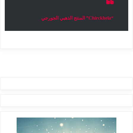
“Chirckhela” المنتج الذهبي الجورجي