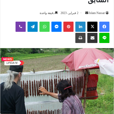
أرسل
Islam Nassar
2 فبراير، 2023
دقيقة واحدة
بريدا
لينكدإن
بينتيريست
ماسنجر
واتساب
تيلقرام
ڤايبر
إلكترونيا
لاين
مشاركة عبر البريد
طباعة