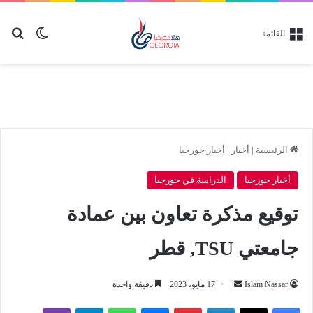
بح
الوضع ا
القائمة
الرئيسية
|
أخبار
|
أخبار جورجيا
أخبار جورجيا
الدراسة في جورجيا
توقيع مذكرة تعاون بين عمادة
جامعتي TSU, قطر
أرسل
Islam Nassar
17 مايو، 2023
دقيقة واحدة
بريدا
لينكدإن
بينتيريست
ماسنجر
واتساب
تيلقرام
ڤايبر