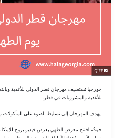
QIFF
جورجيا تستضيف مهرجان قطر الدولي للأغذية وبالت
للأغذية والمشروبات في قطر.
يهدف المهرجان إلى تسليط الضوء على المأكولات وال
حيثُ، افتتح معرض الطهي بعرض فيديو يروج للإمكاني
زمام الأمور لإعداد الأطباق الجورجية إلى جانب نظير