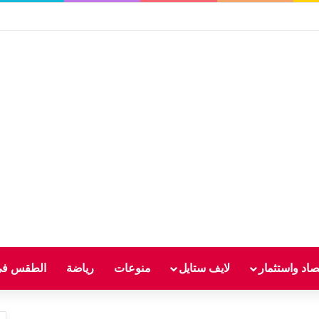
صاد واستثمار
لايف ستايل
منوعات
رياضة
الطقس في