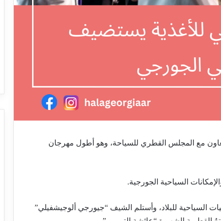
عاون مع المجلس القطري للسياحة، وهو أطول مهرجان
إمكانات السياحية الجورجية.
ات السياحية للبلاد، وأستلم الشيف “جيورجي ألوجيشفيلي”
تهُ القطرية الشهيرة “عائشة التميمي”.