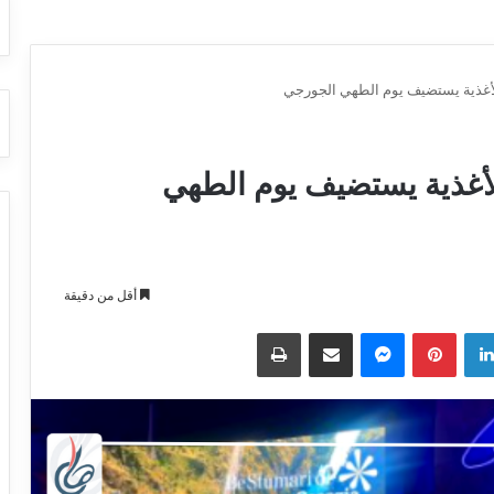
ان قطر الدولي QIFF للأغذية يستضيف يوم الطهي
أقل من دقيقة
لينكدإن
بينتيريست
ماسنجر
مشاركة عبر البريد
طباعة