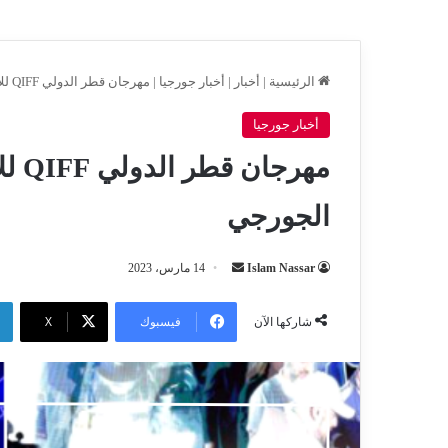
الرئيسية
|
أخبار
|
أخبار جورجيا
|
مهرجان قطر الدولي QIFF للأغذية يستضيف يوم الطهي الجورجي
أخبار جورجيا
مهرج
الجورجي
أرسل
Islam Nassar
14 مارس، 2023
بريدا
إلكترونيا
فيسبوك
‫X
شاركها الآن