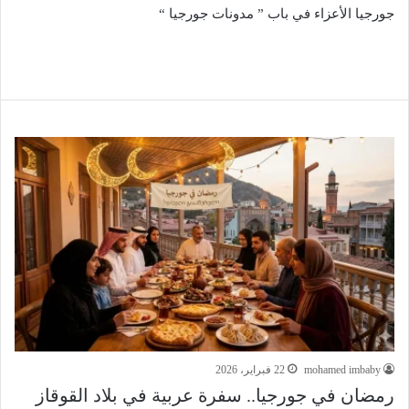
جورجيا الأعزاء في باب ” مدونات جورجيا “
mohamed imbaby
22 فبراير، 2026
رمضان في جورجيا.. سفرة عربية في بلاد القوقاز