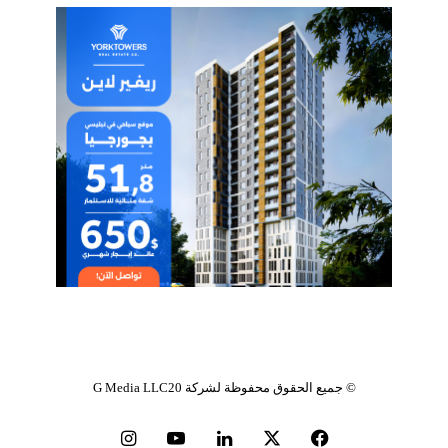
© جميع الحقوق محفوظة
لشركة G Media LLC20
فيسبوك
‫X
لينكدإن
‫YouTube
انستقرام