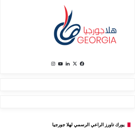
في
‫X
لينك
‫Yo
انس
سب
دإن
uTu
تقر
وك
be
ام
يورك تاورز الراعي الرسمي لهلا جورجيا