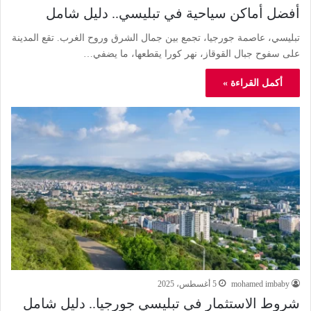
أفضل أماكن سياحية في تبليسي.. دليل شامل
تبليسي، عاصمة جورجيا، تجمع بين جمال الشرق وروح الغرب. تقع المدينة
على سفوح جبال القوقاز، نهر كورا يقطعها، ما يضفي…
أكمل القراءة »
mohamed imbaby
5 أغسطس، 2025
شروط الاستثمار في تبليسي جورجيا.. دليل شامل