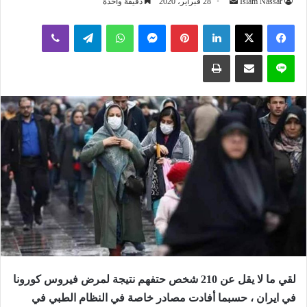
أرسل
Islam Nassar
28 فبراير، 2020
دقيقة واحدة
بريدا
لينكدإن
بينتيريست
ماسنجر
واتساب
تيلقرام
ڤايبر
إلكترونيا
لاين
مشاركة عبر البريد
طباعة
لقي
ما لا يقل عن 210 شخص حتفهم نتيجة لمرض فيروس كورونا
في ايران ، حسبما أفادت مصادر خاصة في النظام الطبي في