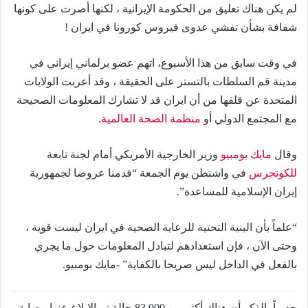
لم يكن هناك تعليق من الحكومة الإيرانية ، لكنها أصرت على كونها
شفافة بشأن تفشي عدوى فيروس كورونا في ايران !
في وقت سابق من هذا الأسبوع، اتهم عضو برلماني إيراني في
مدينة قم السلطات بالتستر على الحقيقة ، وقد أعربت الولايات
المتحدة عن قلقها من أن ايران قد لا تشارك المعلومات الصحيحة
مع المجتمع الدولي أو
منظمة الصحة العالمية
.
وقال
مايك بومبيو
وزير الخارجية الأمريكي أمام لجنة تابعة
للكونجرس
في واشنطن يوم الجمعة “قدمنا ​​عروضا لجمهورية
إيران الإسلامية للمساعدة”.
“علماً بأن البنية التحتية للرعاية الصحية في ايران ليست قوية ،
وحتى الآن ، فإن استعدادهم لتبادل المعلومات حول ما يجري
بالفعل في الداخل ليس صريحا بالكفاية” -مايك بومبيو.
جديراً بالذكر أن هناك أكثر من 83.000 حالة تم الإبلاغ عنها مصابة