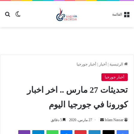
بح
الوضع ا
القائمة
الرئيسية
|
أخبار
|
أخبار جورجيا
أخبار جورجيا
تحديثات 27 مارس .. اخر اخبار
كورونا في جورجيا اليوم
أرسل
Islam Nassar
27 مارس، 2020
5 دقائق
بريدا
لينكدإن
بينتيريست
ماسنجر
واتساب
تيلقرام
ڤايبر