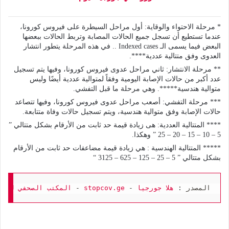
* مرحلة الاحتواء والوقاية: أول مراحل السيطرة على فيروس كورونا،
عندما تستطيع أن تسجل جميع الحالات المصابة وتربط الحالات ببعضها
البعض فيما يسمى الـ Indexed cases .. في هذه المرحلة يتطور انتشار
العدوى وفق متتالية عددية****.
** مرحلة الانتشار: ثاني مراحل عدوى فيروس كورونا، وفيها يتم تسجيل
عدد أكبر من حالات الإصابة اليومية وفقاً لمتوالية عددية أيضًا وليس
متوالية هندسية*****. وهي مرحلة ما قبل التفشي.
*** مرحلة التفشي: أصعب مراحل عدوى فيروس كورونا، وفيها تتصاعد
حالات الإصابة وفق متوالية هندسية، ويتم تسجيل حالات وفاة متتابعة.
**** المتتالية العددية: هى زيادة قيمة حد ثابت من الأرقام بشكل متتالي ”
5 – 10 – 15 – 20 – 25 ” وهكذا.
***** المتتالية الهندسية : هي زيادة قيمة مضاعفات حد ثابت من الأرقام
بشكل متتالي ” 5 – 25 – 125 – 625 – 3125 “
المصدر : 
هلا جورجيا
 - 
stopcov.ge
 - 
المكتب الصحفي لرئي