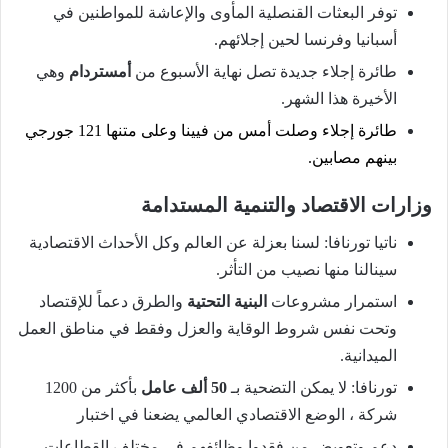
توفر البعثات القنصلية المأوى والإعاشة للمواطنين في
أسبانيا وفرنسا لحين إجلائهم.
طائرة إجلاء جديدة تصل نهاية الأسبوع من
أمستردام
وهي
الأخيرة هذا الشهر.
طائرة إجلاء وصلت أمس من فيينا وعلى متنها 121 جورجي
بينهم مصابين.
وزارات الاقتصاد والتنمية المستدامة
ناتيا تورنافا: لسنا بعزلة عن العالم وكل الأحداث الاقتصادية
سينالنا منها نصيب من التأثر.
استمرار مشروعات
البنية التحتية
والطرق دعماً للإقتصاد
وتحت نفس شروط الوقاية والعزل وفقط في مناطق العمل
الميدانية.
تورنافا: لا يمكن التضحية بـ
50 ألف عامل
بأكثر من 1200
شركة ، الوضع الاقتصادي العالمي يضعنا في اختبار
دعم وتعويض من فقدوا وظائفهم في مختلف القطاعات