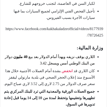
لكبار السن في العاصمة، لتجنب خروجهم للشارع.
تأجيل الفحص الفني الإلزامي لجميع السيارات بما فيها
سيارات الأجرة بسبب الفيروس.
https://www.facebook.com/kakhakaladzeofficial/videos/8177939
78726425/
وزارة المالية:
اللاري يوقف نزيفه ويهدأ أمام الدولار بعد بيع
40 مليون
دولار
من البنك الوطني أمس ويسجل 3.42
كان اللاري قد
انخفض
بشدة أمام العملات الأجنبية خلال هذا
الأسبوع منذ إعلان الحجر الصحي في بلدية مارنولي ليقفز
سعر صرف الدولار من 2.75 لاري إلى 3.52 لاري صباح اليوم.
جميع العملات الورقية والمعدنية التي ترد للبنك المركزي يتم
تطهيرها وتعقيمها وتحفظ لمدة من 10 إلى 14 يوما قبل إعادة
تدويرها في السوق.