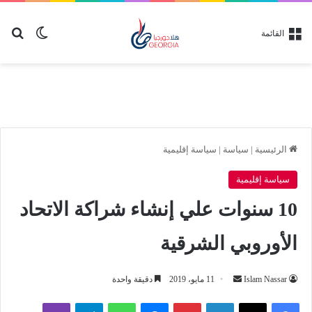
بح
الوضع ا
القائمة
الرئيسية
|
سياسة
|
سياسة إقليمية
سياسة إقليمية
10 سنوات علي إنشاء شراكة الاتحاد
الأوروبي الشرقية
أرسل
Islam Nassar
11 مايو، 2019
دقيقة واحدة
بريدا
لينكدإن
بينتيريست
ماسنجر
واتساب
تيلقرام
ڤايبر