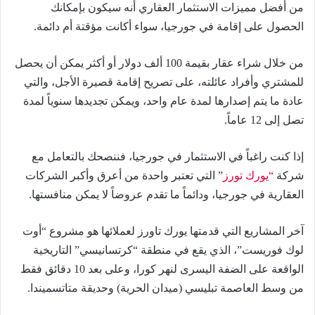
من أفضل مميزات الاستثمار العقاري أنه سيكون بإمكانك
الحصول على إقامة في جورجيا، سواء أكانت مؤقتة أم دائمة.
من خلال شراء عقار بقيمة 100 ألف دولار أو أكثر يمكن أن يحصل
للمشتري وأفراد عائلته، على تصريح إقامة قصيرة الأجل، والتي
عادة ما يتم إصدارها لمدة عام واحد، ويمكن تجديدها سنوياً لمدة
تصل إلى 12 عاماً.
إذا كنت راغباً في الاستثمار في جورجيا، فننصحك بالتعامل مع
شركة
“يورك تورز
” التي تعتبر واحدة من أعرق وأكبر الشركات
العقارية في جورجيا، ودائماً ما تقدم عروضاً لا يمكن منافستها.
آخر المشاريع التي قدمتها يورك تاورز لعملائها هو مشروع “أوت
لوك فوريست”، الذي يقع في منطقة “كرتسانيسي” التاريخية
الواقعة على الضفة اليسرى لنهر كورا، وعلى بعد 10 دقائق فقط
من وسط العاصمة تبليسي (ميدان الحرية) وحديقة متاتسميندا.