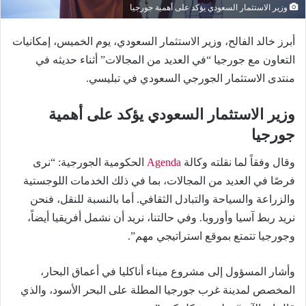
وزير الاستثمار السعودي يؤكد على أهمية جورجيا
أبرز خالد الفالح، وزير الاستثمار السعودي، يوم الخميس، إمكانيات
التعاون مع جورجيا “في العديد من المجالات” أثناء حديثه في
منتدى الاستثمار الجورجي السعودي في تبليسي.
وزير الاستثمار السعودي يؤكد على أهمية
جورجيا
وقال وفقاً لما نقلته وكالة
Agenda
الحكومية الجورجية: “نرى
فرصًا في العديد من المجالات، بما في ذلك الخدمات اللوجستية
والزراعة والسياحة والتبادل الثقافي. أما بالنسبة للنقل، فنحن
نريد ربط آسيا وأوروبا. وفي حالتنا، نريد أن نشمل أفريقيا أيضاً،
وجورجيا تتمتع بموقع استراتيجي مهم”.
وأشار المسؤول إلى مشروع ميناء أناكليا في أعماق البحار،
المخصص لمدينة غرب جورجيا المطلة على البحر الأسود، والذي