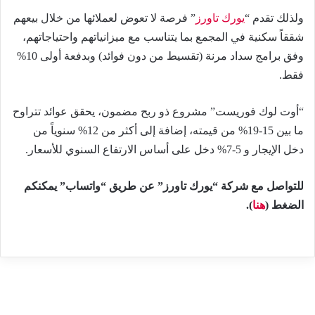
ولذلك تقدم “
يورك تاورز
” فرصة لا تعوض لعملائها من خلال بيعهم
شققاً سكنية في المجمع بما يتناسب مع ميزانياتهم واحتياجاتهم،
وفق برامج سداد مرنة (تقسيط من دون فوائد) وبدفعة أولى 10%
فقط.
“أوت لوك فوريست” مشروع ذو ربح مضمون، يحقق عوائد تتراوح
ما بين 15-19% من قيمته، إضافة إلى أكثر من 12% سنوياً من
دخل الإيجار و 5-7% دخل على أساس الارتفاع السنوي للأسعار.
للتواصل مع شركة “يورك تاورز” عن طريق “واتساب” يمكنكم
الضغط (
هنا
).