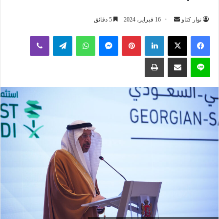
أرسل
نوار كتاو
16 فبراير، 2024
5 دقائق
بريدا
لينكدإن
بينتيريست
ماسنجر
واتساب
تيلقرام
ڤايبر
إلكترونيا
لاين
مشاركة عبر البريد
طباعة