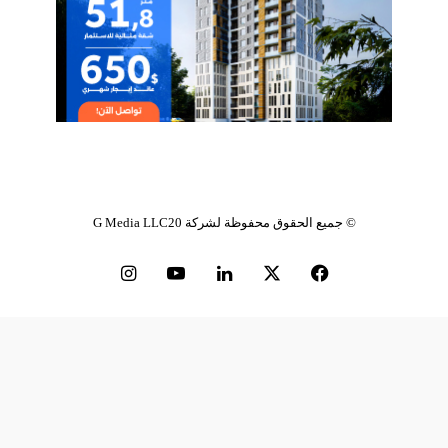
© جميع الحقوق محفوظة
لشركة G Media LLC20
فيسبوك
‫X
لينكدإن
‫YouTube
انستقرام