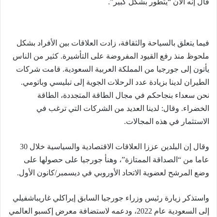
قال إنه الآن “يتطور بشكل كبير”.
فيما يتعلق بالسياحة والثقافة، زادت العلاقات بين الأفراد بشكل
ملحوظ منذ رفع القيود المفروضة على التأشيرة. كثير من الناس
يأتون إلى جورجيا من المملكة العربية السعودية. قامت شركات
الطيران لدينا بزيادة عدد الرحلات الجوية إلى تبليسي وباتومي.
نحن سعداء بنجاحكم في مجال الطاقة المتجددة، الطاقة
الخضراء. وقال: لدينا العديد من الشركات التي ترغب في
الاستثمار في هذه المجالات.
وقال إن البلدين عززا العلاقات الاقتصادية والسياسية خلال 30
عاما من “الصداقة الممتازة”، وهنأ جورجيا على حصولها على
وضع المرشح لعضوية الاتحاد الأوروبي في ديسمبر/كانون الأول.
واستذكر زيارة رئيس وزراء جورجيا السابق إيراكلي غاريباشفيلي
إلى السعودية عام 2022، ودعمه لاستضافة معرض إكسبو العالمي