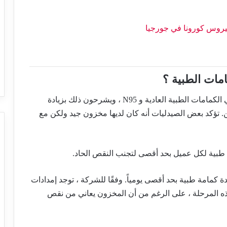
امات الطبية ؟
ي
الكمامات الطبية العادية و N95 ،
ويشرحون ذلك بزيادة
. تؤكد بعض الصيدليات أنه كان لديها مخزون جيد ولكن مع
صيدلية Aversi ، يقتصر البيع أيضًا على 20 وحدة كمامة طبية بحد أقصى يومياً. وفقًا للشركة ، توجد إمدادات
 الكمامات الواقية في فروع Aversi في هذه المرحلة ، على الرغم من أن المخزون يعاني من نقص