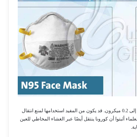
وفقا للدراسة ، تتراوح أحجام فيروس كورونا من 0.5 إلى 0.2 ميكرون. قد يكون من المفيد استخدامها لمنع انتقال
 والفم. ولكن العلماء أثبتوا أن كورونا ينتقل أيضًا عبر الغشاء المخاطي للعين
ة.