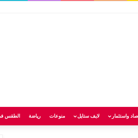
صاد واستثمار
لايف ستايل
منوعات
رياضة
الطقس في