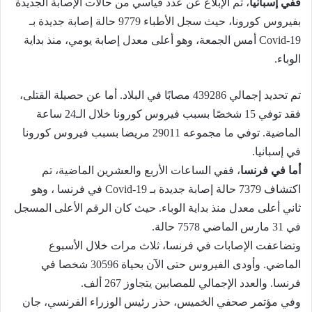
ففي إسبانيا
، تم الإبلاغ عن عدد قياسي من حالات الإصابة الجديدة
بفيروس كورونا، حيث
سجل الأطباء 9779 حالة إصابة جديدة بـ
Covid-19 أمس الجمعة، وهو أعلى معدل إصابة يومي، منذ بداية
الوباء.
تم تحديد إجمالي 439286 مصابًا في البلاد. أما عن حصيلة القتلى،
فقد توفي 15 شخصًا بسبب فيروس كورونا خلال الـ24 ساعة
الماضية. توفي ما مجموعه 29011 مريضا بسبب فيروس كورونا
في إسبانيا.
أما في فرنسا
، ففي الساعات الأربع والعشرين الماضية، تم
اكتشاف 7379 حالة إصابة جديدة بـ Covid-19 في فرنسا ، وهو
ثاني أعلى معدل منذ بداية الوباء. حيث كان الرقم الأعلى المسجل
في 31 مارس الماضي 7578 حالة.
وتضاعفت الإصابات في فرنسا، ثلاث مرات خلال الأسبوع
الماضي. وأودى الفيروس حتى الآن بحياة 30596 شخصا في
فرنسا. والعدد الإجمالي للمصابين يتجاوز 267 ألف.
وفي مؤتمر صحفي الخميس، حذر رئيس الوزراء الفرنسي، جان