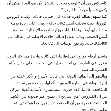
كاستكس من أن “الوقت قد حان للتدخل لأن نمو الوباء يمكن أن
يكون قاسياً مجدداً إذا لم نرد”.
كما تشهد إيطاليا
قفزة جديدة في إجمالي حالات الإصابة فيروس
كورونا، حيث سجلت أمس 1462 حالة – وهي أعلى زيادة يومية
منذ 2 مايو أيضًا، وفقًا لبيانات وزارة الصحة الإيطالية الصادرة
أمس الجمعة. وبذلك يصل إجمالي حالات الإصابة في إيطاليا إلى
265,409 حالة. وترتفع الوفيات إلى 35,472.
وتشير أرقام كورونا في إيطاليا، التي كانت واحدة من أكثر الدول
تضررا في القارة، إلى اتجاه متزايد في الحالات على مدار الأيام
العشرة الماضية.
وبالنظر إلى ألمانيا
، الدولة التي كانت الأسرع والأكثر حَنكة في
إدارة الوباء، في القارة الأوروبية بأكملها، وواحدة من نماذج
المكافحة عالمياً، فقد حذرت المستشارة الألمانية أنغيلا ميركل
من أن الفيروس “من المرجح أن يصبح أكثر صعوبة في الأشهر
المقبلة”، مُحذرة من أن المجتمع “لن يكون كما هو” حتى يتم
تطوير لقاح ناجح.