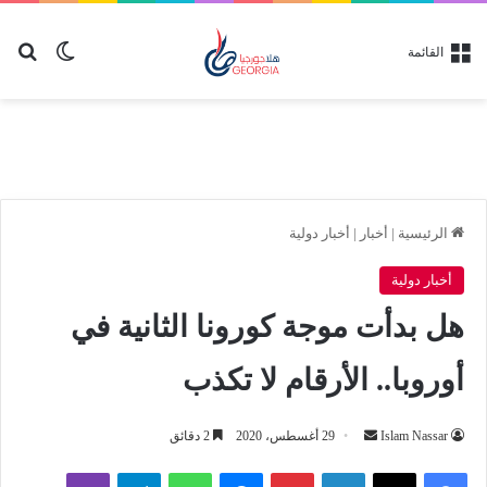
بح
الوضع ا
القائمة
الرئيسية
|
أخبار
|
أخبار دولية
أخبار دولية
هل بدأت موجة كورونا الثانية في
أوروبا.. الأرقام لا تكذب
أرسل
Islam Nassar
29 أغسطس، 2020
2 دقائق
بريدا
لينكدإن
بينتيريست
ماسنجر
واتساب
تيلقرام
ڤايبر