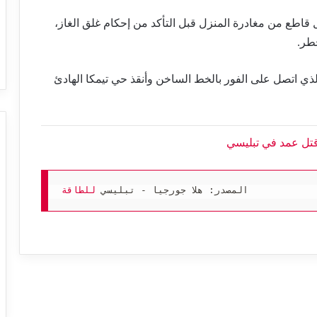
تبليسي للطاقة “Tbilisi Energy” بشكل قاطع من مغادرة المنزل قبل التأكد من إحكام غلق الغاز،
طر.
ي اتصل على الفور بالخط الساخن وأنقذ حي تيمكا الهادئ
تل عمد في تبليسي
المصدر: هلا جورجيا - تبليسي 
للطاقة