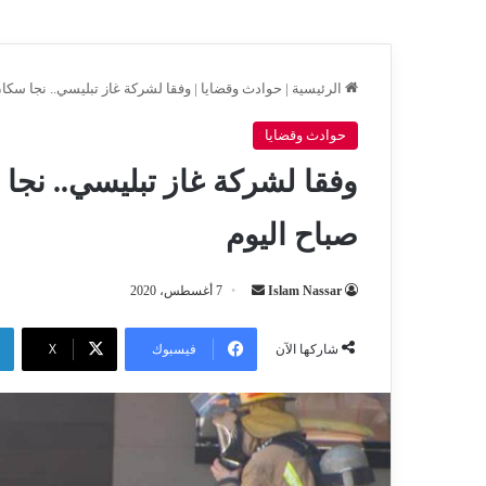
الرئيسية
|
حوادث وقضايا
|
وفقا لشركة غاز تبليسي.. نجا سكا
حوادث وقضايا
وفقا لشركة غاز تبليسي.. نجا
صباح اليوم
أرسل
Islam Nassar
7 أغسطس، 2020
بريدا
إلكترونيا
فيسبوك
‫X
شاركها الآن