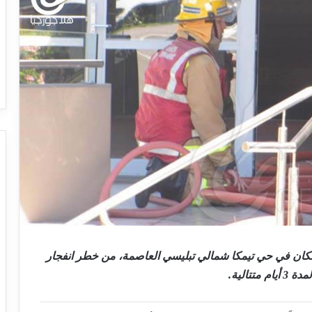
يسي Tbilisi Energy، فقد نجا السكان في حي تيمكا شمالي تبليسي العاصمة، من خطر انفجار
الية.