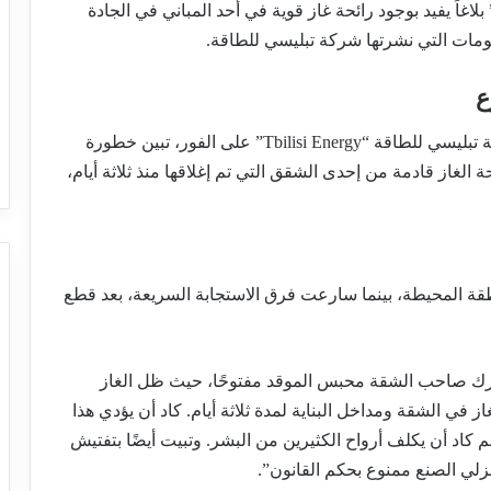
اح اليوم، تلقى الخط الساخن لطوارئ الغاز “114” بلاغاً يفيد بوجود رائحة غاز قوية في أحد المباني في الجادة
ومات التي نشرتها شركة تبليسي للطاقة.
ع
وفقا لهم، بعد وصول فريق الاستجابة السريعة لشركة تبليسي للطاقة “Tbilisi Energy” على الفور، تبين خطورة
حة الغاز قادمة من إحدى الشقق التي تم إغلاقها منذ ثلاثة أيام،
نطقة المحيطة، بينما سارعت فرق الاستجابة السريعة، بعد قطع
 ترك صاحب الشقة محبس الموقد مفتوحًا، حيث ظل الغاز
از في الشقة ومداخل البناية لمدة ثلاثة أيام. كاد أن يؤدي هذا
كاد أن يكلف أرواح الكثيرين من البشر. وتبيت أيضًا بتفتيش
لي الصنع ممنوع بحكم القانون”.