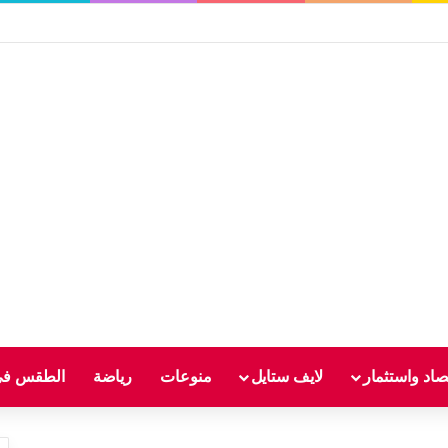
صاد واستثمار
لايف ستايل
منوعات
رياضة
الطقس في