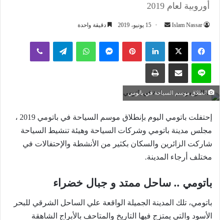
أوروبية لعام 2019
أرسل
Islam Nassar
15 يونيو، 2019
دقيقة واحدة
بريدا
لينكدإن
بينتيريست
ماسنجر
واتساب
تيلقرام
ڤايبر
إلكترونيا
لاين
مشاركة عبر البريد
طباعة
انطلاق موسم السياحة في باتومي
إحتفلت باتومي اليوم بإنطلاق موسم السياحة في باتومي 2019 ،
مجلس مدينة باتومي وشركات السياحة وهيئة تنشيط السياحة
شاركت الزائرين والسكان بكثير من الأنشطة والإحتفالات في
مختلف أرجاء المدينة.
باتومي .. ساحل ممتد و جبال خضراء
باتومي، تلك المدينة الجميلة الواقعة علي الساحل الشرقي للبحر
الأسود والتي يمتزج فيها التاريخ والمتاحف بالأبراج الشاهقة