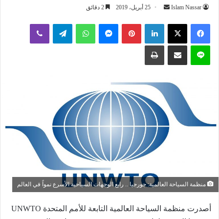
أرسل
Islam Nassar
25 أبريل، 2019
2 دقائق
بريدا
لينكدإن
بينتيريست
ماسنجر
واتساب
تيلقرام
ڤايبر
إلكترونيا
لاين
مشاركة عبر البريد
طباعة
منظمة السياحة العالمية: جورجيا .. رابع الوجهات السياحية الأسرع نمواً في العالم
أصدرت منظمة السياحة العالمية التابعة للأمم المتحدة UNWTO