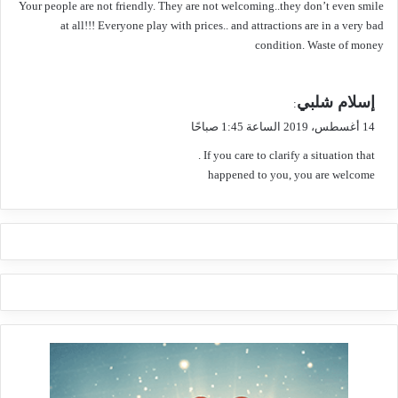
Your people are not friendly. They are not welcoming..they don’t even smile
ل
at all!!! Everyone play with prices.. and attractions are in a very bad
condition. Waste of money
ي
إسلام شلبي
:
ق
14 أغسطس، 2019 الساعة 1:45 صباحًا
و
If you care to clarify a situation that .
ل
happened to you, you are welcome