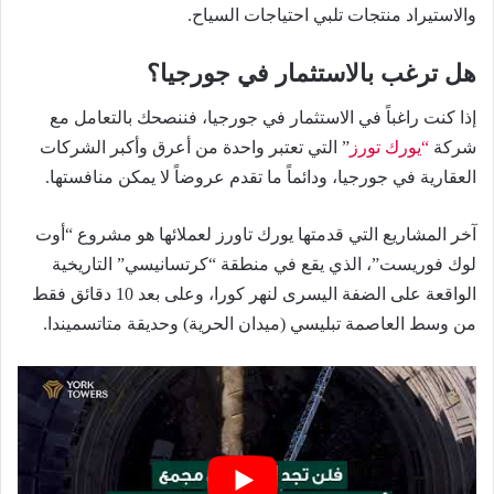
والاستيراد منتجات تلبي احتياجات السياح.
هل ترغب بالاستثمار في جورجيا؟
إذا كنت راغباً في الاستثمار في جورجيا، فننصحك بالتعامل مع
شركة
“يورك تورز
” التي تعتبر واحدة من أعرق وأكبر الشركات
العقارية في جورجيا، ودائماً ما تقدم عروضاً لا يمكن منافستها.
آخر المشاريع التي قدمتها يورك تاورز لعملائها هو مشروع “أوت
لوك فوريست”، الذي يقع في منطقة “كرتسانيسي” التاريخية
الواقعة على الضفة اليسرى لنهر كورا، وعلى بعد 10 دقائق فقط
من وسط العاصمة تبليسي (ميدان الحرية) وحديقة متاتسميندا.