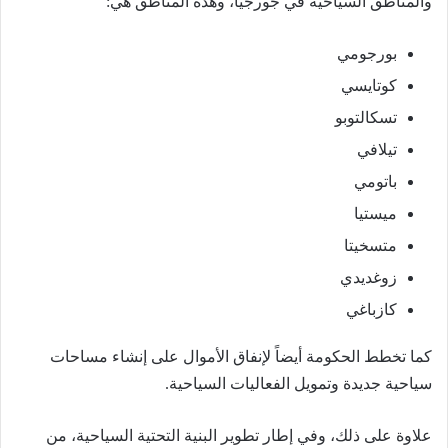
والمناطق السياحية في جورجيا، وهذه المناطق هي:
بورجومي
كوتايسي
تسكالتوبو
تيلافي
باتومي
ميستيا
متسخيتا
زوغديدي
كازباغي
كما تخطط الحكومة أيضاً لإنفاق الأموال على إنشاء مساحات
سياحية جديدة وتمويل الفعاليات السياحية.
علاوة على ذلك، وفي إطار تطوير البنية التحتية السياحية، من