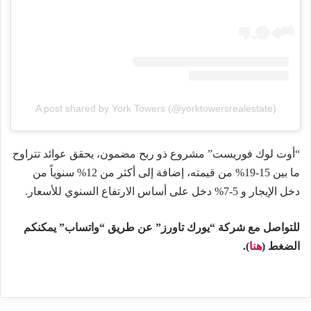
A post shared by York Towers (@yorktowersrealestate)
“أوت لوك فوريست” مشروع ذو ربح مضمون، يحقق عوائد تتراوح
ما بين 15-19% من قيمته، إضافة إلى أكثر من 12% سنوياً من
دخل الإيجار و 5-7% دخل على أساس الارتفاع السنوي للأسعار.
للتواصل مع شركة “يورك تاورز” عن طريق “واتساب” يمكنكم
الضغط (
هنا
).