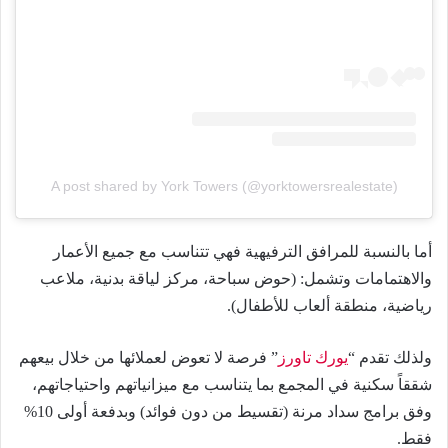
A post shared by York Towers (@yorktowersrealestate)
أما بالنسبة للمرافق الترفيهية فهي تتناسب مع جميع الأعمار
والاهتمامات وتشمل: (حوض سباحة، مركز لياقة بدنية، ملاعب
رياضية، منطقة ألعاب للأطفال).
ولذلك تقدم “
يورك تاورز
” فرصة لا تعوض لعملائها من خلال بيعهم
شققاً سكنية في المجمع بما يتناسب مع ميزانياتهم واحتياجاتهم،
وفق برامج سداد مرنة (تقسيط من دون فوائد) وبدفعة أولى 10%
فقط.