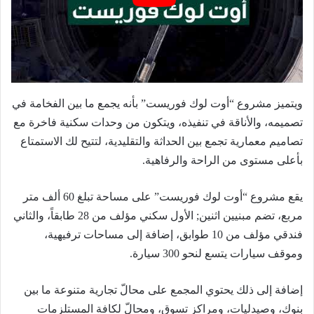
ويتميز مشروع “أوت لوك فوريست” بأنه يجمع ما بين الفخامة في
تصميمه، والأناقة في تنفيذه، ويتكون من وحدات سكنية فاخرة مع
تصاميم معمارية تجمع بين الحداثة والتقليدية، لتتيح لك الاستمتاع
بأعلى مستوى من الراحة والرفاهية.
يقع مشروع “أوت لوك فوريست” على مساحة تبلغ 60 ألف متر
مربع، تضم مبنيين اثنين; الأول سكني مؤلف من 28 طابقاً، والثاني
فندقي مؤلف من 10 طوابق، إضافة إلى مساحات ترفيهية،
وموقف سيارات يتسع لنحو 300 سيارة.
إضافة إلى ذلك يحتوي المجمع على محالّ تجارية متنوعة ما بين
بنوك، وصيدليات، ومراكز تسوق، ومحالّ لكافة المستلزمات