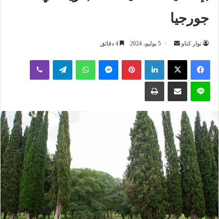
جورجيا
أرسل
نوار كتاو
5 يوليو، 2024
4 دقائق
بريدا
لينكدإن
بينتيريست
ماسنجر
واتساب
تيلقرام
ڤايبر
إلكترونيا
لاين
مشاركة عبر البريد
طباعة