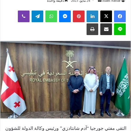
أرسل
Islam Nassar
24 مايو، 2023
دقيقة واحدة
بريدا
لينكدإن
بينتيريست
ماسنجر
واتساب
تيلقرام
ڤايبر
إلكترونيا
لاين
مشاركة عبر البريد
طباعة
التقى مفتي جورجيا “آدم شانتادزي” ورئيس وكالة الدولة للشؤون