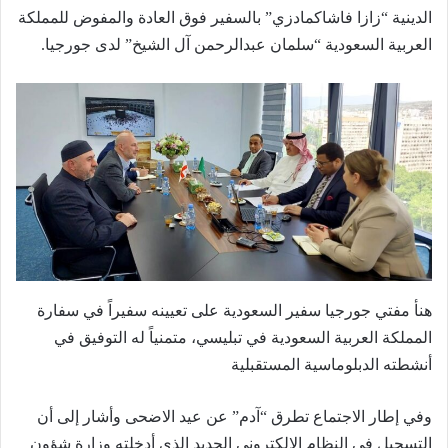
الدينية “زازا فاشاكمادزي” بالسفير فوق العادة والمفوض للمملكة
العربية السعودية “سلمان عبدالرحمن آل الشيخ” لدى جورجيا.
هنأ مفتي جورجيا سفير السعودية على تعيينه سفيراً في سفارة
المملكة العربية السعودية في تبليسي، متمنياً له التوفيق في
أنشطته الدبلوماسية المستقبلية
وفي إطار الاجتماع تطرق “آدم” عن عيد الاضحى وأشار إلى أن
التسجيل في النظام الإلكتروني الجديد الذي أدخلته وزارة شؤون