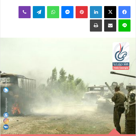
بريدا
لينكدإن
بينتيريست
ماسنجر
واتساب
تيلقرام
ڤايبر
إلكترونيا
لاين
مشاركة عبر البريد
طباعة