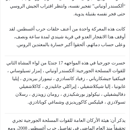
“ألكسندر أونياني” تفجير نفسه، وانتظر اقتراب الجيش الروسي
حتى فجر نفسه بقنبلة يدوية.
كانت هذه المعركة واحدة من أعنف حلقات حرب أغسطس. لقد
أوقف هذا الانفجار العدو في قرية شيندي لمدة ساعة ونصف،
وعلى حساب دمائهم، ألحقوا أكبر خسارة بالمعتدين الروس.
خسرت جورجيا في هذه المواجهه 17 جنديًا من لواء المشاة الثاني
للقوات المسلحة الجورجية: ألكسندر أونياني ، إمزار تسيلوساني ،
فيبكفيا جيشكارياني ، زفياد كاتسادزي ، تيموراز بيريدزي ، إيليا
غابونيا ، إليا شيكلاشفيلي ، إيراكلي جانليدزي ، كاكلاشفيلي
دفاليشفيلي ، نيكولوز بورشكيدزي ، رومان زويدزي ، رسلان
تسولادزي ، فيليكس كاكوريديزي وشماغي كوباتادزي.
يذكر أن: هيئة الأركان العامة للقوات المسلحة الجورجية تجري
تحقيقاً منذ العام الماضي في تفاصيل حرب أغسطس 2008، ومع