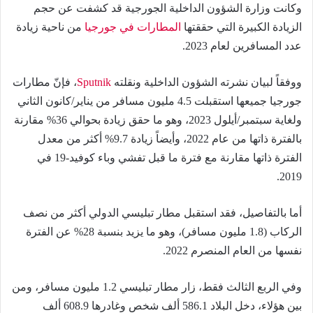
وكانت وزارة الشؤون الداخلية الجورجية قد كشفت عن حجم
الزيادة الكبيرة التي حققتها
المطارات في جورجيا
من ناحية زيادة
عدد المسافرين لعام 2023.
ووفقاً لبيان نشرته الشؤون الداخلية ونقلته
Sputnik
، فإنّ مطارات
جورجيا جميعها استقبلت 4.5 مليون مسافر من يناير/كانون الثاني
ولغاية سبتمبر/أيلول 2023، وهو ما حقق زيادة بحوالي 36% مقارنة
بالفترة ذاتها من عام 2022، وأيضاً زيادة 9.7% أكثر من معدل
الفترة ذاتها مقارنة مع فترة ما قبل تفشي وباء كوفيد-19 في
2019.
أما بالتفاصيل، فقد استقبل مطار تبليسي الدولي أكثر من نصف
الركاب (1.8 مليون مسافر)، وهو ما يزيد بنسبة 28% عن الفترة
نفسها من العام المنصرم 2022.
وفي الربع الثالث فقط، زار مطار تبليسي 1.2 مليون مسافر، ومن
بين هؤلاء، دخل البلاد 586.1 ألف شخص وغادرها 608.9 ألف