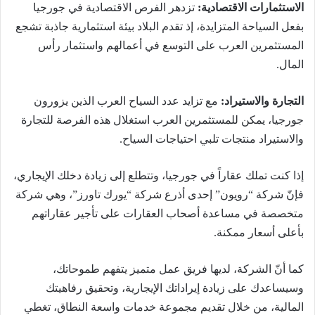
الاستثمارات الاقتصادية:
تزدهر الفرص الاقتصادية في جورجيا
بفعل السياحة المتزايدة، إذ تقدم البلاد بيئة استثمارية جاذبة تشجع
المستثمرين العرب على التوسع في أعمالهم واستثمار رأس
المال.
التجارة والاستيراد:
مع تزايد عدد السياح العرب الذين يزورون
جورجيا، يمكن للمستثمرين العرب استغلال هذه الفرصة للتجارة
والاستيراد منتجات تلبي احتياجات السياح.
إذا كنت تملك عقاراً في جورجيا، وتتطلع إلى زيادة دخلك الإيجاري،
فإنّ شركة “رويون” إحدى أذرع شركة “يورك تاورز”، وهي شركة
متخصصة في مساعدة أصحاب العقارات على تأجير عقاراتهم
بأعلى أسعار ممكنة.
كما أنّ الشركة، لديها فريق عمل متميز يتفهم طموحاتك،
وسيساعدك على زيادة إيراداتك الإيجارية، وتحقيق رفاهيتك
المالية، من خلال تقديم مجموعة خدمات واسعة النطاق، تغطي