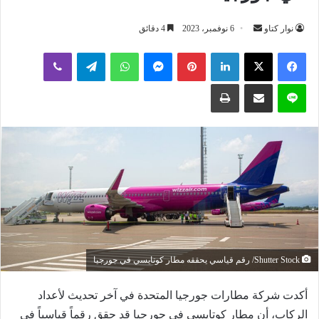
أرسل
نوار كتاو
6 نوفمبر، 2023
4 دقائق
بريدا
لينكدإن
بينتيريست
ماسنجر
واتساب
تيلقرام
ڤايبر
إلكترونيا
لاين
مشاركة عبر البريد
طباعة
Shutter Stock/ رقم قياسي يحققه مطار كوتايسي في جورجيا
أكدت شركة مطارات جورجيا المتحدة في آخر تحديث لأعداد
الركاب، أن مطار كوتايسي في جورجيا قد حقق رقماً قياسياً في