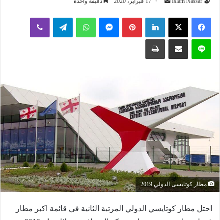
أرسل
Islam Nassar
17 فبراير، 2020
دقيقة واحدة
بريدا
لينكدإن
بينتيريست
ماسنجر
واتساب
تيلقرام
ڤايبر
إلكترونيا
لاين
مشاركة عبر البريد
طباعة
مطار كوتايسى الدولي 2019
احتل مطار كوتايسي الدولي المرتبة الثانية في قائمة اكبر مطار