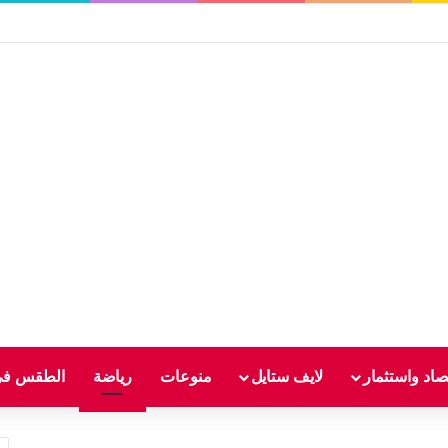
صاد واستثمار
لايف ستايل
منوعات
رياضة
الطقس في