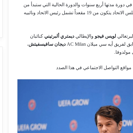
وروبي لكرة القدم UEFA يتم تعيينة في دورة مدتها أربع سنوات والدورة الحالية التي ستبدأ من
الأول من يونيو 2019 ستستمر حتي 30 مايو 2023. مجلس الاتحاد يتكون من 19 مقعداً تشمل رئيس الاتحاد ونائبيه
برتغالي
لويس فيجو
والإيطالي
ديمتري ألبرتيني
كنائبان
ريق أيه سي ميلان AC Milan
ديجان سافيسفيتش
،
مولدوفا.
مواقع التواصل الاجتماعي في هذا الصدد