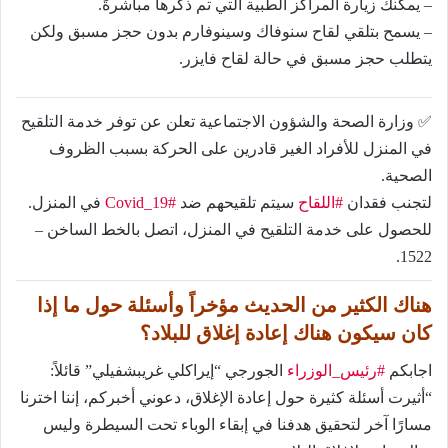
– يمكنك زيارة المراكز الطبية التي تم ذكرها مباشرةً.
– يسمح بتلقي لقاح سنوفاك وسينوفارم بدون حجز مسبق ولكن
يتطلب حجز مسبق في حالة لقاح فايزر.
✅ وزارة الصحة والشؤون الاجتماعية تعلن عن توفر خدمة التلقيح
في المنزل للأفراد الغير قادرين على الحركة بسبب الظروف
الصحية.
لتجنب فقدان
#اللقاح
سيتم تلقيحهم ضد
#Covid_19
في المنزل.
للحصول على خدمة التلقيح في المنزل، اتصل بالخط الساخن –
1522.
هناك الكثير من الحديث مؤخراً وأسئلة حول ما إذا
كان سيكون هناك إعادة إغلاق للبلاد؟
اجابكم
#رئيس_الوزراء
الجورجي “إيراكلي غريبشفيلي” قائلاً:
“أثيرت أسئلة كثيرة حول إعادة الإغلاق، دعوني أخبركم، إننا اخترنا
مسارًا آخر لتحقيق هدفنا في إبقاء الوباء تحت السيطرة وليس