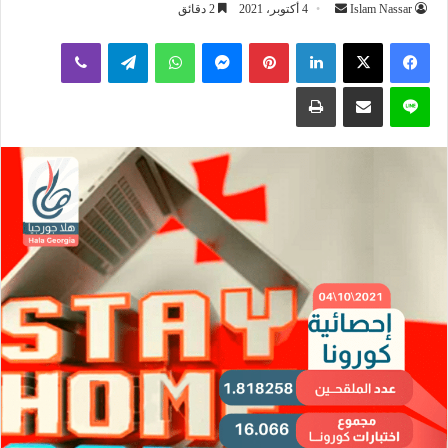
أرسل
Islam Nassar
4 أكتوبر، 2021
2 دقائق
بريدا
لينكدإن
بينتيريست
ماسنجر
واتساب
تيلقرام
ڤايبر
إلكترونيا
لاين
مشاركة عبر البريد
طباعة