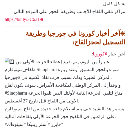
بشكل كامل.
مراكز تلقي اللقاح للأجانب وطريقة الحجز على الموقع التالي:
https://bit.ly/3C6319t
❇️آخر أخبار كورونا في جورجيا وطريقة
التسجيل لحجزالقاح:
آخر اخبار
#كورونا
:
عتباراً من اليوم، يتم تقييد إعطاء الجرعة الأولى من
#لقاح_سينوفارم Sinopharm سواء بالحجز المسبق أوعند زيارة
المركز الطبي؛ وذلك بسبب قرب نفاذ الكميه في #جورجيا.
و وفقاً إلى المركز الوطني لمكافحة الأمراض، سوف يكون لقاح
#Sinopharm متاح لتلقي الجرعة الثانية لأولئك الذين تلقوا الجرعة
الأولى من اللقاح قبل تاريخ 27 أغسطس.
يستمر هذا التقييد حتى يتم استلام دفعة جديدة من لقاح سينوفارم.
على الراغبين في التلقيح حجز الجرعة الأولى بلقاحات التالية:
#فايزر #أسترازينيكا #سينوفاك”