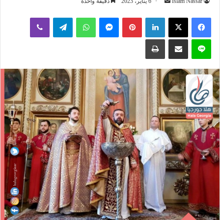
أرسل
Islam Nassar
6 يناير، 2023
دقيقة واحدة
بريدا
لينكدإن
بينتيريست
ماسنجر
واتساب
تيلقرام
ڤايبر
إلكترونيا
لاين
مشاركة عبر البريد
طباعة