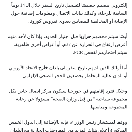
إلكتروني مصمم خصيصًا لتسجيل تاريخ السفر خلال الـ 14 يوماً
السابقة للرحلة، وكذلك بيانات الاتصال ومعلومات إضافية حول
الإصابة أو المخالطة للمصابين بعدوى فيروس كورونا.
أيضًا سيتم فحصهم
حراريا
قبل اجتياز الحدود، وإذا كان لأحد منهم
أعرض ارتفاع في الحرارة عن 37م، أو أعراض أخرى ظاهرية،
سيتم احتجازهم لفحص PCR.
أما أولئك الذين لديهم تاريخ سفر إلى بلدان
خارج
الاتحاد الأوروبي
أو بلدان عالية المخاطر يخضعون للحجر الصحي الإلزامي
وخلال فترة إقامتهم في جورجيا سيكون مركز اتصال خاص بكل
مجموعة سياحية “من قٍبل وزارة الصحة” مسؤولا عن رعاية
المجموعة ومتابعتها.
ووفقا لمستشار رئيس الوزراء، فإنه بالإضافة إلى الدول الخمس
المذكورة أعلاه، هناك المزيد من المفاوضات الجارية مع البلدان