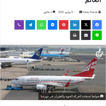
أرسل
Islam Nassar
8 يوليو، 2020
3 دقائق
بريدا
لينكدإن
بينتيريست
ماسنجر
واتساب
تيلقرام
ڤايبر
إلكترونيا
لاين
مشاركة عبر البريد
طباعة
ضوابط استعادة الحركة الجوية والطيران في جورجيا