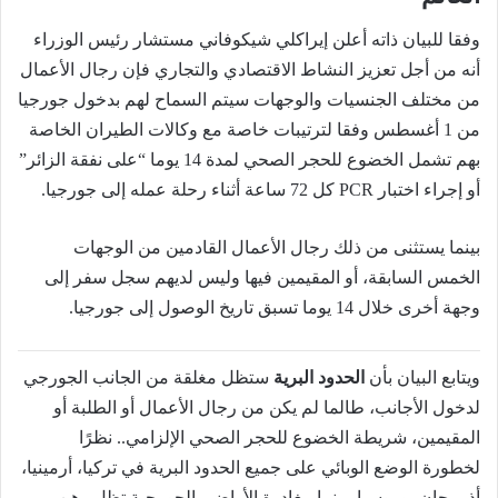
وفقا للبيان ذاته أعلن إيراكلي شيكوفاني مستشار رئيس الوزراء
أنه من أجل تعزيز النشاط الاقتصادي والتجاري فإن رجال الأعمال
من مختلف الجنسيات والوجهات سيتم السماح لهم بدخول جورجيا
من 1 أغسطس وفقا لترتيبات خاصة مع وكالات الطيران الخاصة
بهم تشمل الخضوع للحجر الصحي لمدة 14 يوما “على نفقة الزائر”
أو إجراء اختبار PCR كل 72 ساعة أثناء رحلة عمله إلى جورجيا.
بينما يستثنى من ذلك رجال الأعمال القادمين من الوجهات
الخمس السابقة، أو المقيمين فيها وليس لديهم سجل سفر إلى
وجهة أخرى خلال 14 يوما تسبق تاريخ الوصول إلى جورجيا.
ويتابع البيان بأن
الحدود البرية
ستظل مغلقة من الجانب الجورجي
لدخول الأجانب، طالما لم يكن من رجال الأعمال أو الطلبة أو
المقيمين، شريطة الخضوع للحجر الصحي الإلزامي.. نظرًا
لخطورة الوضع الوبائي على جميع الحدود البرية في تركيا، أرمينيا،
أذربيجان، وروسيا. بينما مغادرة الأراضي الجورجية تظل رهن