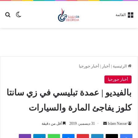
بح
الوضع ا
القائمة
الرئيسية
|
أخبار
|
أخبار جورجيا
أخبار جورجيا
بالفيديو | عمدة تبليسي في زي سانتا
كلوز يفاجئ المارة والسيارات
أرسل
Islam Nassar
31 ديسمبر، 2019
أقل من دقيقة
بريدا
لينكدإن
بينتيريست
ماسنجر
واتساب
تيلقرام
ڤايبر