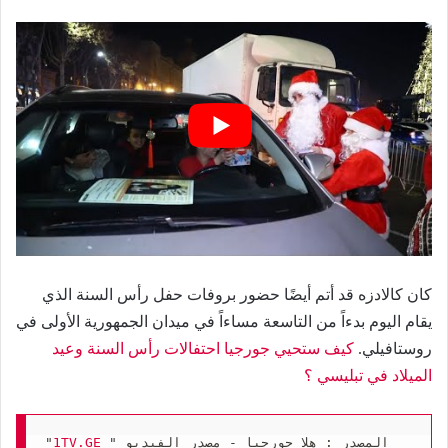
كان كالادزه قد أتم أيضًا حضور بروفات حفل رأس السنة الذي
يقام اليوم بدءاً من التاسعة مساءاً في ميدان الجمهورية الأولى في
روستافيلي.
كيف ستحيي جورجيا احتفالات رأس السنة وعيد
الميلاد في تبليسي ؟
المصدر : هلا جورجيا - مصدر الفيديو " 
1TV.GE
"