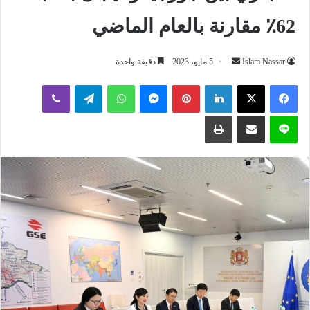
62٪ مقارنة بالعام الماضي
أرسل
Islam Nassar
5 مايو، 2023
دقيقة واحدة
بريدا
لينكدإن
بينتيريست
ماسنجر
واتساب
تيلقرام
ڤايبر
إلكترونيا
لاين
مشاركة عبر البريد
طباعة