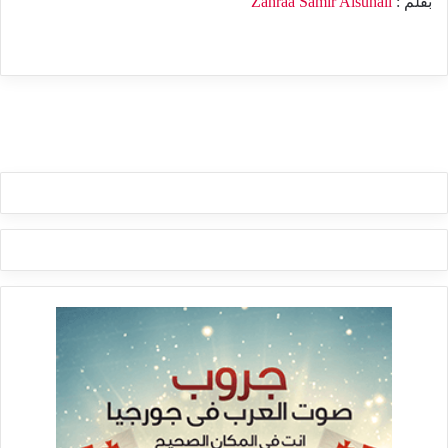
بقلم :
Zahraa Samir Alsuhail