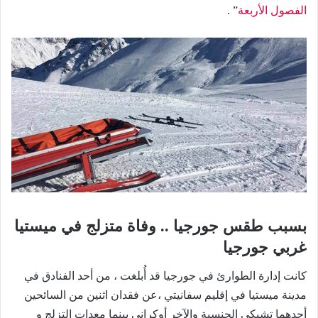
الفصول الأربعة
” .
بسبب طقس جورجيا .. وفاة متزلج في ميستيا
غربي جورجيا
كانت إدارة الطوارئ في جورجيا قد أُبلغت ، من أحد الفنادق في
مدينة ميستيا في إقليم سفانيتي ،عن فقدان اثنين من السائحين
أحدهما تشيكي الجنسية والآخر أوكراني بينما معدات التزلج و