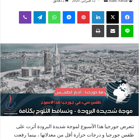
أرسل
Islam Nassar
12 فبراير، 2020
2 دقائق
بريدا
لينكدإن
بينتيريست
ماسنجر
واتساب
تيلقرام
ڤايبر
إلكترونيا
لاين
مشاركة عبر البريد
طباعة
تتعرض جورجيا هذا الأسبوع لموجة شديدة البرودة أثرت على
طقس جورجيا و درجات حرارة أقل من معدلاتها ، بينما رفعت