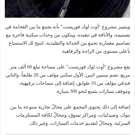
ويتميز مشروع “أوت لوك فوريست” بأنه يجمع ما بين الفخامة في
تصميمه، والأناقة في تنفيذه، ويتكون من وحدات سكنية فاخرة مع
تصاميم معمارية تجمع بين الحداثة والتقليدية، لتتيح لك الاستمتاع
بأعلى مستوى من الراحة والرفاهية.
يقع مشروع “أوت لوك فوريست” على مساحة تبلغ 60 ألف متر
مربع، تضم مبنيين اثنين; الأول سكني مؤلف من 28 طابقاً، والثاني
فندقي مؤلف من 10 طوابق، إضافة إلى مساحات ترفيهية،
وموقف سيارات يتسع لنحو 300 سيارة.
إضافة إلى ذلك يحتوي المجمع على محالّ تجارية متنوعة ما بين
بنوك، وصيدليات، ومراكز تسوق، ومحالّ لكافة المستلزمات
المنزلية، ومحالّ لتقديم خدمات السيارات، وغير ذلك.