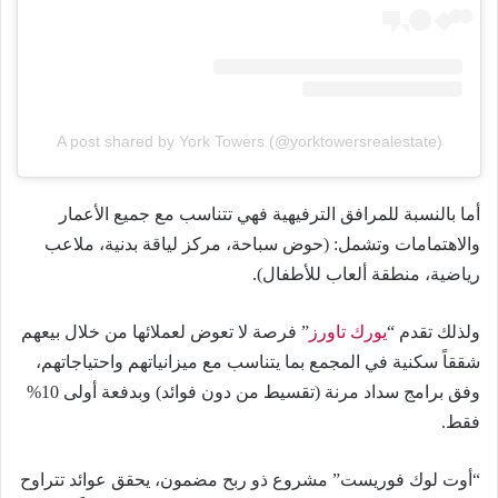
A post shared by York Towers (@yorktowersrealestate)
أما بالنسبة للمرافق الترفيهية فهي تتناسب مع جميع الأعمار
والاهتمامات وتشمل: (حوض سباحة، مركز لياقة بدنية، ملاعب
رياضية، منطقة ألعاب للأطفال).
ولذلك تقدم “
يورك تاورز
” فرصة لا تعوض لعملائها من خلال بيعهم
شققاً سكنية في المجمع بما يتناسب مع ميزانياتهم واحتياجاتهم،
وفق برامج سداد مرنة (تقسيط من دون فوائد) وبدفعة أولى 10%
فقط.
“أوت لوك فوريست” مشروع ذو ربح مضمون، يحقق عوائد تتراوح