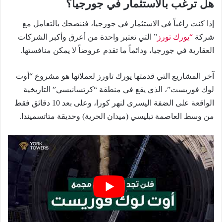
هل ترغب بالاستثمار في جورجيا؟
إذا كنت راغباً في الاستثمار في جورجيا، فننصحك بالتعامل مع
شركة
“يورك تورز
” التي تعتبر واحدة من أعرق وأكبر الشركات
العقارية في جورجيا، ودائماً ما تقدم عروضاً لا يمكن منافستها.
آخر المشاريع التي قدمتها يورك تاورز لعملائها هو مشروع “أوت
لوك فوريست”، الذي يقع في منطقة “كرتسانيسي” التاريخية
الواقعة على الضفة اليسرى لنهر كورا، وعلى بعد 10 دقائق فقط
من وسط العاصمة تبليسي (ميدان الحرية) وحديقة متاتسميندا.