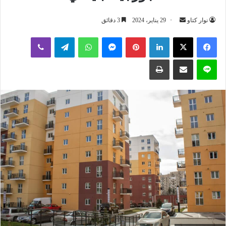
أرسل
نوار كتاو
29 يناير، 2024
3 دقائق
بريدا
لينكدإن
بينتيريست
ماسنجر
واتساب
تيلقرام
ڤايبر
إلكترونيا
لاين
مشاركة عبر البريد
طباعة