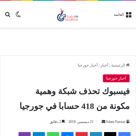
بح
الوضع ا
القائمة
الرئيسية
|
أخبار
|
أخبار جورجيا
أخبار جورجيا
فيسبوك تحذف شبكة وهمية
مكونة من 418 حسابا في جورجيا
أرسل
Islam Nassar
21 ديسمبر، 2019
2 دقائق
بريدا
لينكدإن
بينتيريست
ماسنجر
واتساب
تيلقرام
ڤايبر