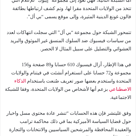
أما الشبكة الثانية، فهي تعود إلى مجموعة “إيبوك” للإعلام التي
تتخذ من الولايات المتحدة مقرا لها، وتم كشف ارتباطها بطائفة
فالون غونغ الدينية المثيرة، وإلى موقع يسمى “بي أل”.
تتمحور الشبكة حول مجموعة “بي أل” التي سجلت انتهاكات لعدد
من سياسات فيسبوك ضد السلوك المنسق غير الموثوق والبريد
العشوائي والتضليل على سبيل المثال لا الحصر.
في هذا الإطار، أزال فيسبوك 610 حسابا و89 صفحة و156
مجموعة و72 حسابا على انستغرام أنشئت في فيتنام والولايات
المتحدة واستخدم بعضها صور تعريف صُنعت باستخدام
الذكاء
الاصطناعي
بزعم أنها لأشخاص من الولايات المتحدة، وفقا للشبكة
الاجتماعية.
وفق غليتشر فإن هذه الحسابات “تنشر عادة محتوى مسل واخبار
حول قضايا السياسة الأميركية بما في ذلك محاكمة ترامب
والعقيدة المحافظة والمرشحين السياسيين والانتخابات والتجارة