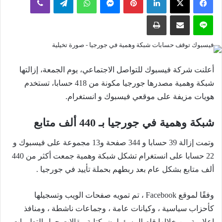
إلكترونيا
لاين
مشاركة عبر البريد
طباعة
أعلنت شركة فيسبوك للتواصل الاجتماعي، يوم الجمعة، إزالتها
شبكة وهمية مصدرها جورجيا مكونة من 418 حسابا، تستخدم
هويات مزيفة على موقعي فيسبوك و انستغرام.
شبكة وهمية في جورجيا بـ 440 ألف متابع
وتمت إزالة 39 حسابا و 344 صفحة و13 مجموعة على فيسبوك و
22 حسابا على انستغرام تشكل شبكة وهمية جمعت أكثر من 440
ألف متابع بشكل عام بعد ربطهم بحملة تأييد في جورجيا .
وفقًا لموقع Facebook ، تم تمويه صفحات الويب وتسجيلها
كأحزاب سياسية ، وكيانات عامة ، وجماعات ناشطة ، ومنافذ
إعلامية من خلالها قام المسؤولون بكتابة مقالات حول التطورات