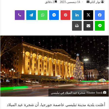
أرسل
نوار كتاو
14 ديسمبر، 2023
2 دقائق
بريدا
لينكدإن
بينتيريست
ماسنجر
واتساب
تيلقرام
ڤايبر
إلكترونيا
لاين
مشاركة عبر البريد
طباعة
Shutter Stock/ شجرة عيد الميلاد في تبليسي
أعلنت بلدية مدينة تبليسي عاصمة جورجيا، أن شجرة عيد الميلاد