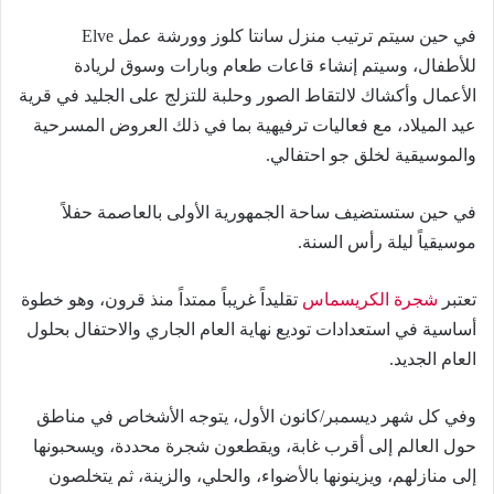
في حين سيتم ترتيب منزل سانتا كلوز وورشة عمل Elve
للأطفال، وسيتم إنشاء قاعات طعام وبارات وسوق لريادة
الأعمال وأكشاك لالتقاط الصور وحلبة للتزلج على الجليد في قرية
عيد الميلاد، مع فعاليات ترفيهية بما في ذلك العروض المسرحية
والموسيقية لخلق جو احتفالي.
في حين ستستضيف ساحة الجمهورية الأولى بالعاصمة حفلاً
موسيقياً ليلة رأس السنة.
تعتبر
شجرة الكريسماس
تقليداً غريباً ممتداً منذ قرون، وهو خطوة
أساسية في استعدادات توديع نهاية العام الجاري والاحتفال بحلول
العام الجديد.
وفي كل شهر ديسمبر/كانون الأول، يتوجه الأشخاص في مناطق
حول العالم إلى أقرب غابة، ويقطعون شجرة محددة، ويسحبونها
إلى منازلهم، ويزينونها بالأضواء، والحلي، والزينة، ثم يتخلصون