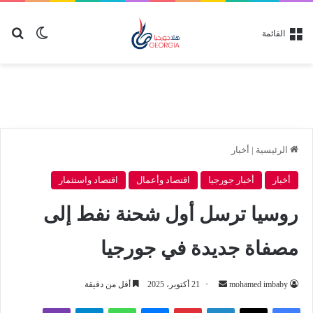
بح
الوضع ا
القائمة
الرئيسية
|
أخبار
أخبار
أخبار جورجيا
اقتصاد وأعمال
اقتصاد واستثمار
روسيا ترسل أول شحنة نفط إلى
مصفاة جديدة في جورجيا
أرسل
mohamed imbaby
21 أكتوبر، 2025
أقل من دقيقة
بريدا
لينكدإن
بينتيريست
ماسنجر
واتساب
تيلقرام
ڤايبر