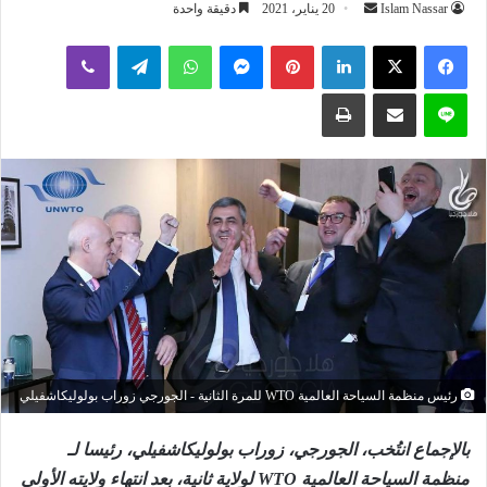
أرسل
Islam Nassar
20 يناير، 2021
دقيقة واحدة
بريدا
لينكدإن
بينتيريست
ماسنجر
واتساب
تيلقرام
ڤايبر
إلكترونيا
لاين
مشاركة عبر البريد
طباعة
رئيس منظمة السياحة العالمية WTO للمرة الثانية - الجورجي زوراب بولوليكاشفيلي
بالإجماع انتُخب، الجورجي، زوراب بولوليكاشفيلي، رئيسا لـ
منظمة السياحة العالمية WTO لولاية ثانية، بعد انتهاء ولايته الأولى