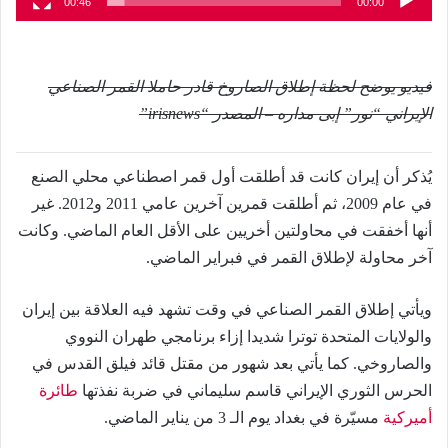
00:46
00:00
فيديو يوضح لحظة إطلاق الصاروخ قادر حاملا القمر الصناعي
الإيراني “نور” إبى مداره – المصدر “irisnews”
يُذكر أن إيران كانت قد أطلقت أول قمر اصطناعي محلي الصنع
في عام 2009، ثم أطلقت قمرين آخرين عامي 2011 و2012. غير
أنها أخفقت في محاولتين أخريين على الأقل العام الماضي. وكانت
آخر محاولة لإطلاق القمر في فبراير الماضي.
ويأتي إطلاق القمر الصناعي في وقت تشهد فيه العلاقة بين إيران
والولايات المتحدة توترا شديدا إزاء برنامجي طهران النووي
والصاروخي. كما يأتي بعد شهور من مقتل قائد فيلق القدس في
الحرس الثوري الإيراني قاسم سليماني في ضربة نفذتها
طائرة
أميركية
مسيّرة في بغداد يوم الـ 3 من يناير الماضي.