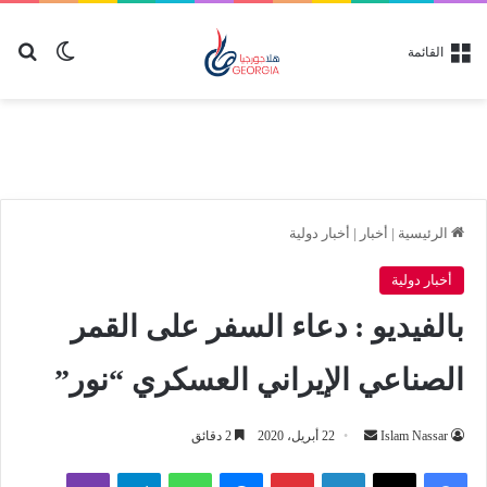
بح
الوضع ا
القائمة
الرئيسية
|
أخبار
|
أخبار دولية
أخبار دولية
بالفيديو : دعاء السفر على القمر
الصناعي الإيراني العسكري “نور”
أرسل
Islam Nassar
22 أبريل، 2020
2 دقائق
بريدا
لينكدإن
بينتيريست
ماسنجر
واتساب
تيلقرام
ڤايبر