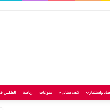
صاد واستثمار
لايف ستايل
منوعات
رياضة
الطقس في