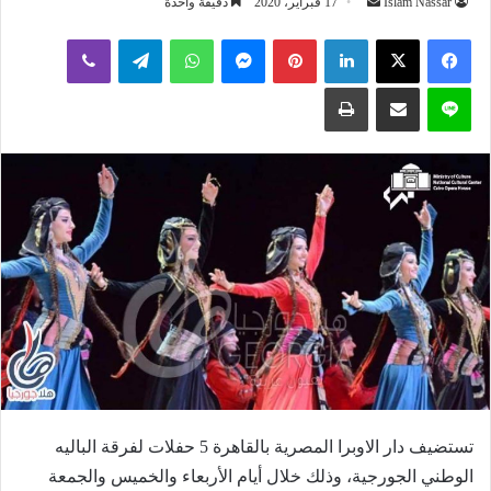
أرسل
Islam Nassar
17 فبراير، 2020
دقيقة واحدة
بريدا
لينكدإن
بينتيريست
ماسنجر
واتساب
تيلقرام
ڤايبر
إلكترونيا
لاين
مشاركة عبر البريد
طباعة
تستضيف دار الاوبرا المصرية بالقاهرة 5 حفلات لفرقة الباليه
الوطني الجورجية، وذلك خلال أيام الأربعاء والخميس والجمعة