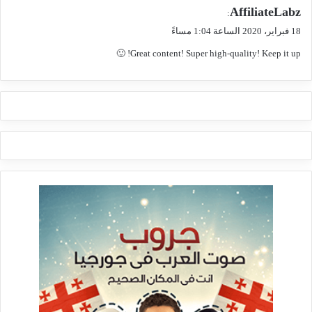
ي
AffiliateLabz
:
ق
18 فبراير، 2020 الساعة 1:04 مساءً
و
Great content! Super high-quality! Keep it up! 🙂
ل