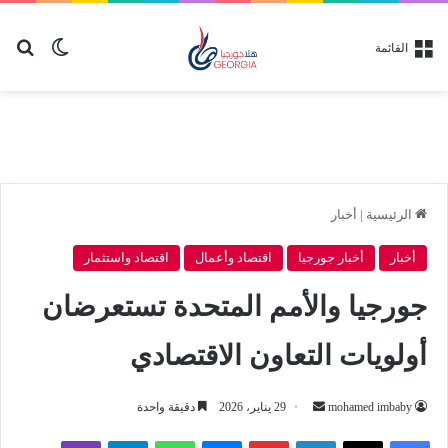
بح
الوضع ا
القائمة
الرئيسية
|
أخبار
أخبار
أخبار جورجيا
اقتصاد وأعمال
اقتصاد واستثمار
جورجيا والأمم المتحدة تستعرضان
أولويات التعاون الاقتصادي
أرسل
mohamed imbaby
29 يناير، 2026
دقيقة واحدة
بريدا
لينكدإن
بينتيريست
ماسنجر
واتساب
تيلقرام
ڤايبر