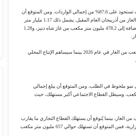
ستظل أذربيجان المورد الرئيسي للغاز لجورجيا، حيث تستحوذ على 87.6% من إجمالي الواردات. ومن المتوقع أن
تستقبل جورجيا ما يقارب 2.93 مليار متر مكعب من الغاز من أذربيجان العام المقبل. يشمل ذلك 1.17 مليار متر
مكعب مُورَّدة بموجب اتفاقية شاه دنيز الرسمية، بالإضافة إلى 478.2 مليون متر مكعب من غاز شاه دنيز، و1.28
ر.
من المتوقع أن تقوم روسيا بتوريد 400 مليون متر مكعب من الغاز في عام 2026 بينما سيساهم الإنتاج المحلي
لى نمو ملحوظ في الطلب. ومن المتوقع أن يبلغ إجمالي
ام 2026 حوالي 3.28 مليار متر مكعب. وسيظل القطاع الاجتماعي أكبر مستهلك، حيث
منازل 1.66 مليار متر مكعب من الغاز، بينما يُتوقع أن يستهلك القطاع التجاري ما يقارب
967 مليون متر مكعب. أما محطات توليد الطاقة الحرارية، فمن المتوقع أن تستهلك حوالي 657 مليون متر مكعب