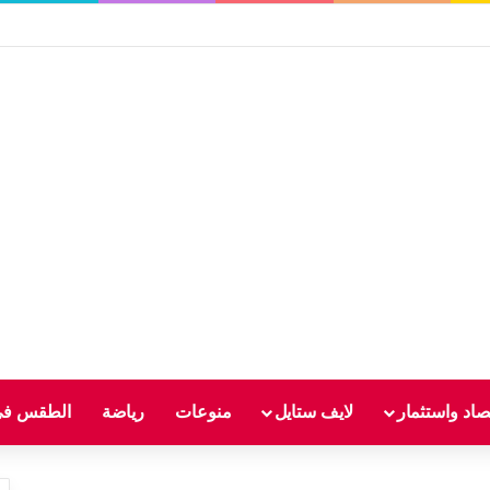
صاد واستثمار
لايف ستايل
منوعات
رياضة
الطقس في