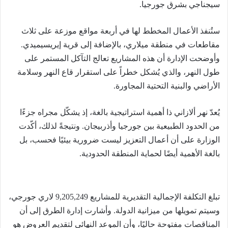
سيجناجي بشرق جورجيا.
ستُنفذ الأعمال المخطط لها في أربعة مواقع موزعة على ثلاث
مقاطعات في منطقة ميلاري، بالإضافة إلى قرية إيريسيميدي.
وأوضحت الإدارة أن هذه المشاريع تعالج التآكل المستمر على
طول النهر، والذي يُشكل خطراً على استقرار قاع النهر وسلامة
الأراضي والبنية التحتية المجاورة.
يُعدّ نهر ألازاني ذا أهمية استراتيجية بالغة، إذ يشكّل مجراه جزءًا
من الحدود الطبيعية بين جورجيا وأذربيجان. ونتيجةً لذلك، أكّدت
الوزارة على أن أعمال التعزيز ليست ضرورية بيئيًا فحسب، بل
بالغة الأهمية أيضًا لحماية المنطقة الحدودية.
تبلغ التكلفة الإجمالية التقديرية للمشاريع 9,205,249 لاري جورجي،
وسيتم تمويلها من ميزانية الدولة. وأشارت إدارة الطرق إلى أن
المناقصات مفتوحة حاليًا، وأن الموعد النهائي لتقديم العروض هو