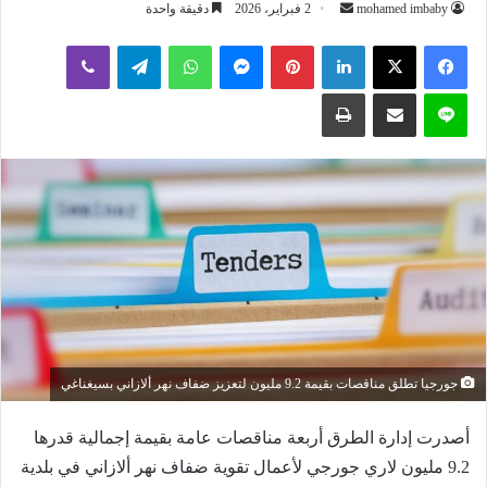
أرسل
mohamed imbaby
2 فبراير، 2026
دقيقة واحدة
بريدا
لينكدإن
بينتيريست
ماسنجر
واتساب
تيلقرام
ڤايبر
إلكترونيا
لاين
مشاركة عبر البريد
طباعة
جورجيا تطلق مناقصات بقيمة 9.2 مليون لتعزيز ضفاف نهر ألازاني بسيغناغي
أصدرت إدارة الطرق أربعة مناقصات عامة بقيمة إجمالية قدرها
9.2 مليون لاري جورجي لأعمال تقوية ضفاف نهر ألازاني في بلدية