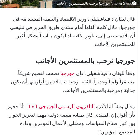
Shutter Stock/ جورجيا ترحب بالمستثمرين الأجانب
قال ليفان دافيتاشفيلي، وزير الاقتصاد والتنمية المستدامة في
جورجيا، خلال كلمة ألقاها أمام منتدى طريق الحرير في تبليسي
أن بلاده تسعى إلى تطوير الاقتصاد ليكون مناسباً بشكل أكبر
للمستثمرين الأجانب.
جورجيا ترحب بالمستثمرين الأجانب
وفقاً لليفان دافيتاشفيلي، فإن
جورجيا
نضجت لتصبح شريكاً
مستقراً وآمناً وجديراً بالثقة، وجعلت البلاد من أولوياتها أن تكون
جذابة ومرحبة بالمستثمرين الأجانب.
وقال وفقاً لما ذكره
التلفزيون الرسمي الجورجي TV1
: “أنا فخور
بأن أقول إن المنتدى كان بمثابة منصة دولية مهمة لتعزيز الحوار
بين كبار صناع السياسات وممثلي الأعمال الموقرين وقادة
المجتمع المؤثرين”.