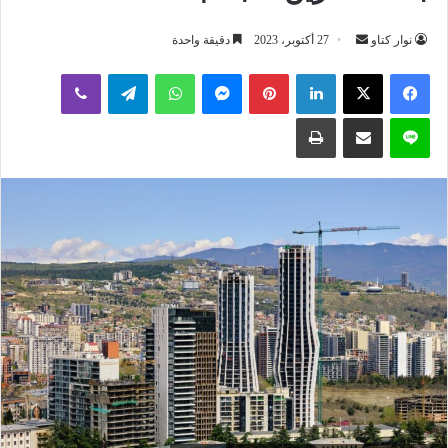
أرسل
نوار كتاو
27 أكتوبر، 2023
دقيقة واحدة
بريدا
لينكدإن
بينتيريست
ماسنجر
واتساب
تيلقرام
ڤايبر
إلكترونيا
لاين
مشاركة عبر البريد
طباعة