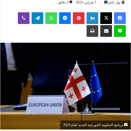
أرسل
نوار كتاو
5 فبراير، 2024
2 دقائق
بريدا
لينكدإن
بينتيريست
ماسنجر
واتساب
تيلقرام
ڤايبر
إلكترونيا
لاين
مشاركة عبر البريد
طباعة
برنامج الحكومة الجورجية الجديد لعام 2024