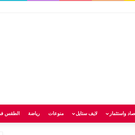
صاد واستثمار
لايف ستايل
منوعات
رياضة
الطقس في