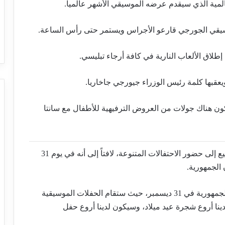
ن هناك جولات من العروض الترفيهية للأطفال مع سانتا
وفي هذا الإطار، دعا عمدة تبليسي كاخا كلادزه، الجميع إلى حضور الاحتفالات المتنوعة، لافتاً إلى أنه في يوم 31
الجمهورية.
وقال عمدة تبليسي “أود أن أدعو الجميع إلى ميدان الجمهورية في 31 ديسمبر، حيث ستقام الحفلات الموسيقية
ينا أروع شجرة عيد ميلاد، وسيكون لدينا أروع حفل