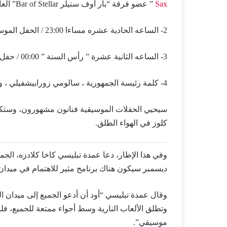
Sax
” عضو فرقة “بار أوف ستيلر Bar of Stellar” العالمية الذي سيقدم عرضه الموسيقي الأشهر عالميا.
2- الساعه الحادية عشره مساءا 23:00 / الحفل الموسيقي الجورجي قارعو الأجراس ويستمر حتى رأس الساعة.
3- الساعه الثانية عشرة ” رأس السنة ” 00:00 / حفل إطلاق الألعاب النارية في كافة أرجاء تبليسي.
4- كلمة رئيسة الجمهورية ، سالومي زورابيشفيلي ، ويعقبها كلمة رئيس الوزراء جيورجي جاخاريا.
سيحيي الحفلات الموسيقية فنانون مشهورون، وستكو
كلوز في الهواء الطلق.
ديسمبر سيكون هناك برنامج مثير للاهتمام في ميدان 
وتطلق الألعاب النارية وسط أجواء ممتعة للجميع، فلد
موسيقي”.