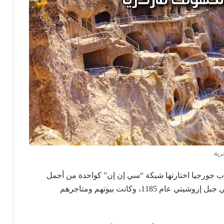
ب جورجيا اختارتها شبكة “سي إن إن” كواحدة من أجمل
اماكن سياحية في جورجيا ، حفرها سكانها القدماء في جبل إروشيتي عام 1185، وكانت بيوتهم ومتاجرهم