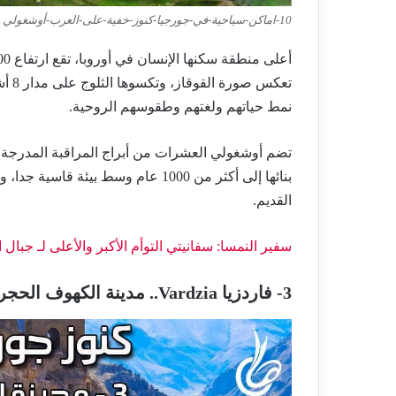
10-اماكن-سياحية-في-جورجيا-كنوز-خفية-على-العرب-أوشغولي
تعكس
نمط حياتهم ولغتهم وطقوسهم الروحية.
تضم أوشغولي العشرات من أبراج المراقبة المدرجة في
بنائها إلى أكثر من 1000 عام وسط بيئ
القديم.
سفير النمسا: سفانيتي التوأم الأكبر والأعلى لـ جبال 
3- فاردزيا Vardzia.. مدينة الكهوف الحجرية