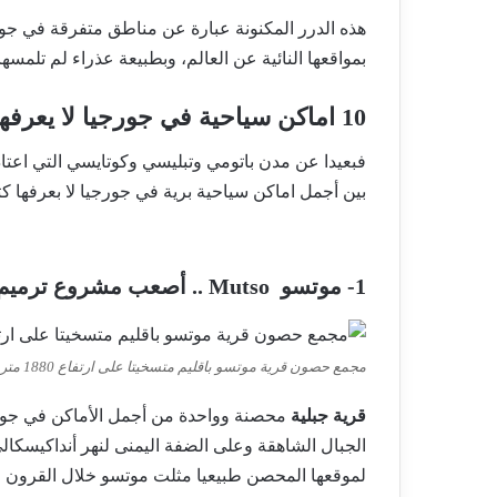
هذه الدرر المكنونة عبارة عن مناطق متفرقة في جور
بمواقعها النائية عن العالم، وبطبيعة عذراء لم تلمس
10 اماكن سياحية في جورجيا لا يعرفها العرب
بين أجمل اماكن سياحية برية في جورجيا لا بعرفها ك
1- موتسو Mutso .. أصعب مشروع ترميم على حدود الشيشان
مجمع حصون قرية موتسو باقليم متسخيتا على ارتفاع 1880 متر
قرية جبلية
الجبال الشاهقة وعلى الضفة اليمنى لنهر أنداكيسكال
لموقعها المحصن طبيعيا مثلت موتسو خلال القرون ال