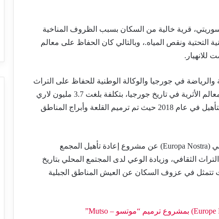
وريتي، قرية خالية من السكان بسبب الظروف المناخية
 التحتية ونقص المياه.، وبالتالي كان الحفاظ على معالم
 للانهيار.
فة والرياضة في جورجيا والوكالة الوطنية للحفاظ على التراث
الثقافي بتنفيذ مشروع ترميم في واحد من أصعب المعالم الأثرية في تاريخ جورجيا، بتكلفة بلغت 3.7 مليون لاري
جورجي، وتم الانتهاء من المرحلة الرابعة من إعادة التأهيل في عام 2018 حيث تم ترميم القلعة وأبراج المناطق
والعام الماضي، حصدت جورجيا جائزة التراث الأوروبي (Europa Nostra) عن مشروع إعادة تأهيل المجمع
راث الثقافي، وزيادة الوعي لدى المجتمع المحلي بتاريخ
ات تتمثل في عزوف السكان عن العيش المناطق الجبلية