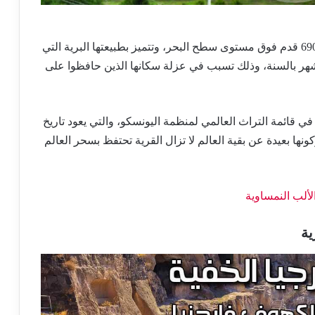
أعلى منطقة سكنها الإنسان في أوروبا، تقع ارتفاع 6900 قدم فوق مستوى سطح البحر، وتتميز بطبيعتها البرية التي
 صورة القوقاز، وتكسوها الثلوج على مدار 8 أشهر بالسنة، وذلك تسبب في عزلة سكانها الذين حافظوا على
 قائمة التراث العالمي لمنظمة اليونسكو، والتي يعود تاريخ
ة قاسية جدا، وكونها بعيدة عن بقية العالم لا تزال القرية تحتفظ بسحر العالم
الألب النمساوية