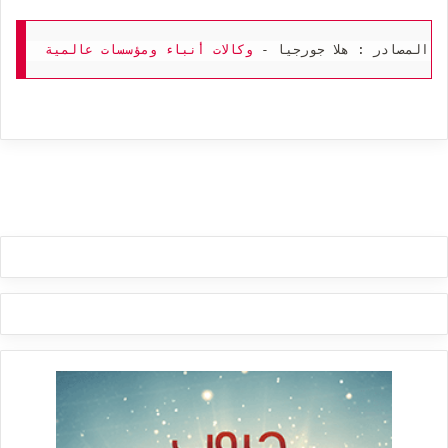
المصادر : هلا جورجيا - 
وكالات
أنباء
ومؤسسات
عالمية