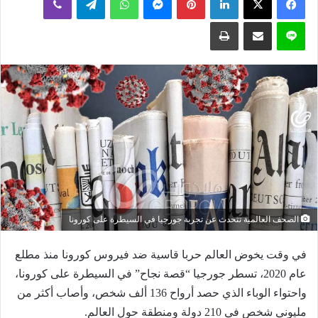
إلكترونيا
لاين
مشاركة عبر البريد
طباعة
الصحف العالمية تتحدث عن تجربة جورجيا في السيطرة على كورونا
في وقت يخوض العالم حربا قاسية ضد فيروس كورونا منذ مطلع
عام 2020، تسطر جورجيا “قصة نجاح” في السيطرة على كورونا،
واحتواء الوباء الذي حصد أرواح 136 ألف شخص، وأصاب أكثر من
مليوني شخص في 210 دولة ومنطقة حول العالم.