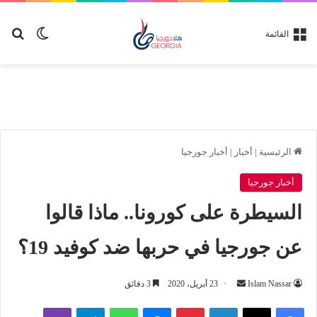
بح
الوضع ا
القائمة
الرئيسية
|
أخبار
|
أخبار جورجيا
أخبار جورجيا
السيطرة على كورونا.. ماذا قالوا
عن جورجيا في حربها ضد كوفيد 19؟
أرسل
Islam Nassar
23 أبريل، 2020
3 دقائق
بريدا
لينكدإن
بينتيريست
ماسنجر
واتساب
تيلقرام
ڤايبر