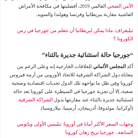
الأمن الصحي
العالمي 2019، أفضليتها في مكافحة الأمراض
الفاشية مقارنة ببريطانيا وفرنسا وهولندا والسويد.
تيليغراف: ماذا يمكن لبريطانيا أن تتعلم من جورجيا في زمن
الكورونا ؟
“جورجيا حالة استثنائية جديرة بالثناء”
أكد
المجلس الألماني
للعلاقات الخارجية إنه وعلى الرغم من
معاناة دول الشراكة الشرقية للاتحاد الأوروبي من أزمة فيروس
كورونا وفِي ظل ما تواجهه تلك الدول تحديات اقتصادية وصحية
صعبة، إلا أن تجربة جورجيا في السيطرة على كورونا تعد حالة
استثنائية جديرة بالثناء عند مقارنتها بدول
الشراكة الشرقية
(أوكرانيا، مولدوفا، أذربيجان، أرمينيا، بيلاروسيا).
وجهات السفر الأكثر أمانا في أوروبا: تبليسي الأولى وباتومي
السابعة.. جورجيا تربح رهان كورونا