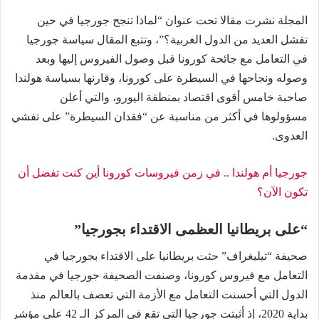
المجلة نشرت مقالا تحت عنوان “لماذا تنجح جورجيا في حين
تفشل العديد من الدول الغربية؟”، وتتبع المقال سياسة جورجيا
في التعامل مع جائحة كورونا قبل وصول الفيروس إليها وبعد
وصوله ونجاحها في السيطرة على كورونا، وقارنها بسياسة هولندا
صاحبة خامس أقوى اقتصاد بمنطقة اليورو، والتي أعلن
مسؤولوها في أكثر من مناسبة عن “فقدان السيطرة” على تفشي
العدوى.
جورجيا أم هولندا .. في زمن فيروسات كورونا أين كنت تفضل أن
تكون الآن؟
“على بريطانيا العظمى الاقتداء بجورجيا”
صحيفة “تيليغراف” حثت بريطانيا على الاقتداء بجورجيا في
التعامل مع فيروس كورونا، وصنفت الصحيفة جورجيا في مقدمة
الدول التي أحسنت التعامل مع الأزمة التي تعصف بالعالم منذ
بداية 2020، إذ أثبتت جورجيا التي تقع في المركز الـ 42 على مؤشر