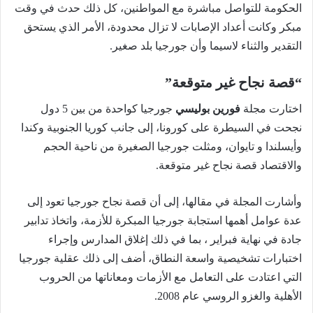
الحكومة للتواصل مباشرة مع المواطنين، كل ذلك حدث في وقت
مبكر وكانت أعداد الإصابات لا تزال محدودة، الأمر الذي يستحق
التقدير والثناء لاسيما وأن جورجيا بلد صغير.
“قصة نجاح غير متوقعة”
اختارت مجلة
فورين بوليسي
جورجيا كواحدة من بين 5 دول
نجحت في السيطرة على كورونا، إلى جانب كوريا الجنوبية وكندا
وأيسلندا و تايوان، ومثلت جورجيا الصغيرة من ناحية الحجم
والاقتصاد قصة نجاح غير متوقعة.
وأشارت المجلة في مقالها، إلى أن قصة نجاح جورجيا تعود إلى
عدة عوامل أهمها استجابة جورجيا المبكرة للأزمة، واتخاذ تدابير
جادة في نهاية فبراير ، بما في ذلك إغلاق المدارس وإجراء
اختبارات تشخيصية واسعة النطاق، أضف إلى ذلك عقلية جورجيا
التي اعتادت على التعامل مع الأزمات ومعاناتها من الحروب
الأهلية والغزو الروسي عام 2008.