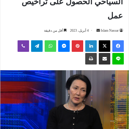
السياحي الحصول على تراخيص
عمل
أرسل
Islam Nassar
4 أبريل، 2023
أقل من دقيقة
بريدا
لينكدإن
بينتيريست
ماسنجر
واتساب
تيلقرام
ڤايبر
إلكترونيا
لاين
مشاركة عبر البريد
طباعة