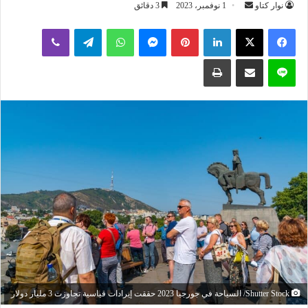
أرسل
نوار كتاو
1 نوفمبر، 2023
3 دقائق
بريدا
لينكدإن
بينتيريست
ماسنجر
واتساب
تيلقرام
ڤايبر
إلكترونيا
لاين
مشاركة عبر البريد
طباعة
Shutter Stock/ السياحة في جورجيا 2023 حققت إيرادات قياسية تجاوزت 3 مليار دولار