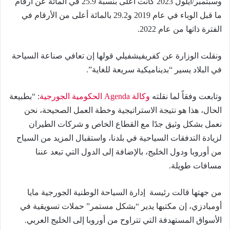
وسبتمبر/أيلول 2023 كانت أعلى بنسبة 25.9 في المائة عن أرقام
ما قبل الوباء في عام 2019 و29.2 بالمائة أعلى من الأرقام في
الفترة ذاتها من عام 2022.
ونقلت الوزارة عن كفريفيشفيلي قولها إن تعافي صناعة السياحة
في البلاد يسير “بديناميكية سريعة للغاية”.
وتابعت وفقاً لما نقلته
وكالة Agenda الحكومية الجورجية
: “بطبيعة
الحال، هذا هو نتيجة الاستراتيجية وخطة العمل الصحيحة، نحن
نعمل بشكل وثيق جدًا مع القطاع الخاص و شركات الطيران
لزيادة التدفقات السياحية في بلدنا، واستقبال المزيد من السياح
من أوروبا ودول الخليج، بالإضافة إلى الدول التي تبعد عننا
مسافات طويلة.
من جهتها قالت رئيسة إدارة السياحة الوطنية الجورجية مايا
أوميادزي، إن مكتبها يدير “بشكل مستمر” حملات تسويقية في
الأسواق المستهدفة التي تتراوح من أوروبا إلى الخليج العربي.