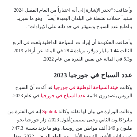
وأضافت: “تجدر الإشارة إلى أنه اعتباراً من العام المقبل 2024
سنبدأ حملات نشطة في البلدان البعيدة أيضاً – وهو ما سيزيد
بالطبع عدد السياح وسيؤثر في حد ذاته على الإيرادات”.
وأضافت الحكومة أن إيرادات السياحة الداخلية بلغت في الربع
الثالث 1.44 مليار دولار، بزيادة 28.4 في المائة عن أرقام 2019
و5.3 في المائة عن نفس الفترة من عام 2022.
عدد السياح في جورجيا 2023
وكانت
هيئة السياحة الوطنية في جورجيا
قد أكدت أنّ السياح
الروس يتصدرون قائمة
عدد السياح في جورجيا
في عام 2023.
وقالت الوزارة في بيان لها نقلته وكالة
Sputnik
إنه في الفترة من
يناير/كانون الثاني وحتى سبتمبر/أيلول 2023، زار جورجيا نحو
مليون و 149 ألف مواطن من روسيا، وهو ما يزيد بنسبة 47.3٪
عن بيانات الأشهر التسعة الأولى من العام الماضي 2022، ويقل