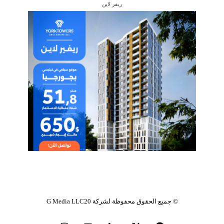
ريفر لاين
© جميع الحقوق محفوظة
لشركة G Media LLC20