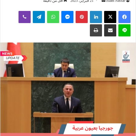
أرسل
Islam Nassar
21 فبراير، 2023
أقل من دقيقة
بريدا
لينكدإن
بينتيريست
ماسنجر
واتساب
تيلقرام
ڤايبر
إلكترونيا
لاين
مشاركة عبر البريد
طباعة