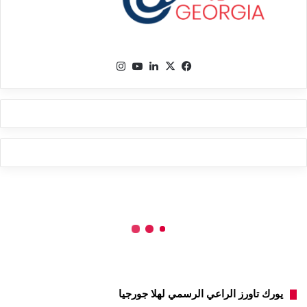
‫X
فيسبوك
لينكدإن
‫YouTube
انستقرام
يورك تاورز الراعي الرسمي لهلا جورجيا