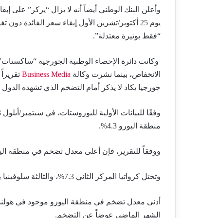
وأعلن البنك الوطني أيضاً أنه لا يزال “يركز” على إب
“فقط بوتيرة معتدلة”.
وكانت دائرة الإحصاء الوطنية الجورجية “ساكستات”
الانخفاض، بينما نشرت وكالة
Business Media
جورجيا يكاد لا يذكر أمام التضخم الذي تشهده الدول ا
منطقة اليورو 4.3%.
ووفقاً للتقرير، فإن أعلى معدل تضخم في منطقة اليورو ح
وتحتل كرواتيا المركز الثاني 7.3%، والثالثة سلوفينيا بمعدل تضخم سنوي 7.1%.
الشهر الماضي عوضاً عن التضخم.