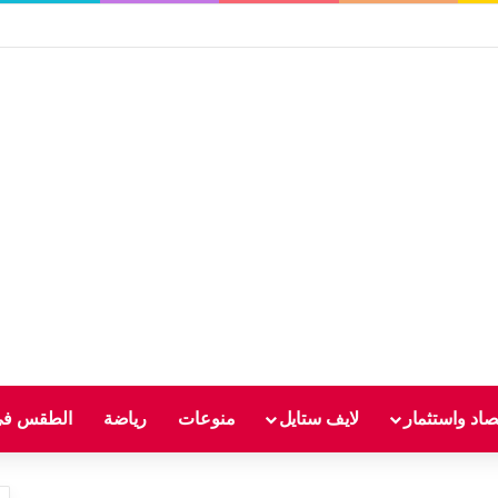
صاد واستثمار
لايف ستايل
منوعات
رياضة
الطقس في