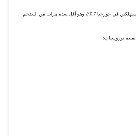
للمقارنة، في سبتمبر/أيلول، بلغ التغير في أسعار المستهلكين في جورجيا 0.7٪، وهو أقل بعدة مرات من التضخم
قييم يوروستات: