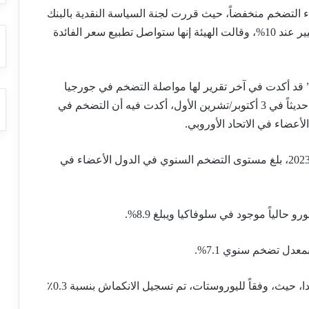
قاء التضخم منخفضاً، حيث قررت لجنة السياسة النقدية بالبنك
يوم 25 أكتوبر/تشرين الأول إبقاء سعر الفائدة دون تغيير عند 10%، وقالت الهيئة إنها ستواصل تطبيع سعر الفائدة
 قد أكدت في آخر تقرير لها مواصلة التضخم في جورجيا
تقريراً حديثاً في 3 أكتوبر/تشرين الأول، أكدت فيه أن التضخم في
لأعضاء في الاتحاد الأوروبي.
وفقًا للبيانات الأولية لليوروستات، في سبتمبر/أيلول 2023، بلغ مستوى التضخم السنوي في الدول الأعضاء في
الياً موجود في سلوفاكيا ويبلغ 8.9%.
أدنى معدل تضخم في منطقة اليورو موجود في هولندا، حيث، وفقاً لليوروستات، تم تسجيل الانكماش بنسبة 0.3٪