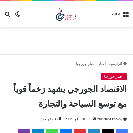
بح
الوضع ا
القائمة
الرئيسية
|
أخبار
|
أخبار جورجيا
أخبار جورجيا
الاقتصاد الجورجي يشهد زخماً قوياً
مع توسع السياحة والتجارة
أرسل
mohamed imbaby
26 يناير، 2026
دقيقة واحدة
بريدا
لينكدإن
بينتيريست
ماسنجر
واتساب
تيلقرام
ڤايبر