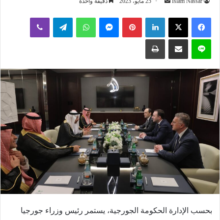
أرسل
Islam Nassar
25 مايو، 2023
دقيقة واحدة
بريدا
لينكدإن
بينتيريست
ماسنجر
واتساب
تيلقرام
ڤايبر
إلكترونيا
لاين
مشاركة عبر البريد
طباعة
بحسب الإدارة الحكومة الجورجية، يستمر رئيس وزراء جورجيا