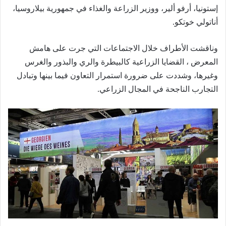
إستونيا، أرفو ألير، ووزير الزراعة والغذاء في جمهورية بيلاروسيا،
أناتولي خوتكو.
وناقشت الأطراف خلال الاجتماعات التي جرت على هامش
المعرض ، القضايا الزراعية كالبيطرة والري والبذور والغرس
وغيرها، وشددت على ضرورة استمرار التعاون فيما بينها وتبادل
التجارب الناجحة في المجال الزراعي.