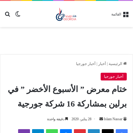
بح
الوضع ا
القائمة
الرئيسية
|
أخبار
|
أخبار جورجيا
أخبار جورجيا
ختام معرض ” الأسبوع الأخضر ” في
برلين بمشاركة 16 شركة جورجية
أرسل
Islam Nassar
28 يناير، 2020
دقيقة واحدة
بريدا
لينكدإن
بينتيريست
ماسنجر
واتساب
تيلقرام
ڤايبر