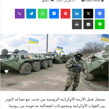
أرسل
Islam Nassar
21 فبراير، 2020
2 دقائق
بريدا
لينكدإن
بينتيريست
ماسنجر
واتساب
تيلقرام
ڤايبر
إلكترونيا
لاين
مشاركة عبر البريد
طباعة
يشتعل فتيل الأزمة الأوكرانية الروسية من جديد، مع تصاعد التوتر
بين القوات الأوكرانية ومجموعات انفصالية مدعومة من روسيا،