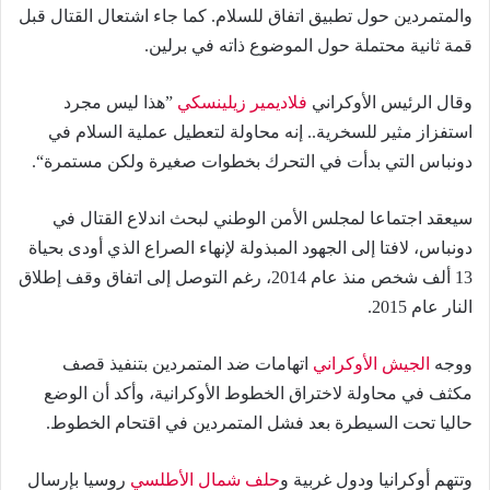
والمتمردين حول تطبيق اتفاق للسلام. كما جاء اشتعال القتال قبل
قمة ثانية محتملة حول الموضوع ذاته في برلين.
وقال الرئيس الأوكراني
فلاديمير زيلينسكي
”هذا ليس مجرد
استفزاز مثير للسخرية.. إنه محاولة لتعطيل عملية السلام في
دونباس التي بدأت في التحرك بخطوات صغيرة ولكن مستمرة“.
سيعقد اجتماعا لمجلس الأمن الوطني لبحث اندلاع القتال في
دونباس، لافتا إلى الجهود المبذولة لإنهاء الصراع الذي أودى بحياة
13 ألف شخص منذ عام 2014، رغم التوصل إلى اتفاق وقف إطلاق
النار عام 2015.
ووجه
الجيش الأوكراني
اتهامات ضد المتمردين بتنفيذ قصف
مكثف في محاولة لاختراق الخطوط الأوكرانية، وأكد أن الوضع
حاليا تحت السيطرة بعد فشل المتمردين في اقتحام الخطوط.
وتتهم أوكرانيا ودول غربية و
حلف شمال الأطلسي
روسيا بإرسال