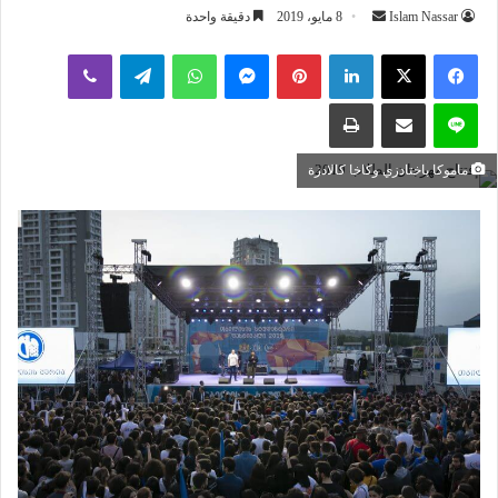
أرسل
Islam Nassar
8 مايو، 2019
دقيقة واحدة
بريدا
لينكدإن
بينتيريست
ماسنجر
واتساب
تيلقرام
ڤايبر
إلكترونيا
لاين
مشاركة عبر البريد
طباعة
ماموكا باختادزي وكاخا كالادزة